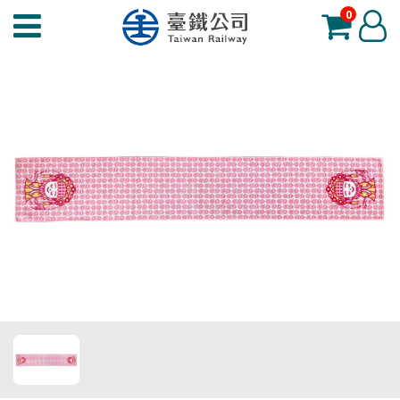
0
臺
登
鐵
入
夢
工
場
功
能
選
單