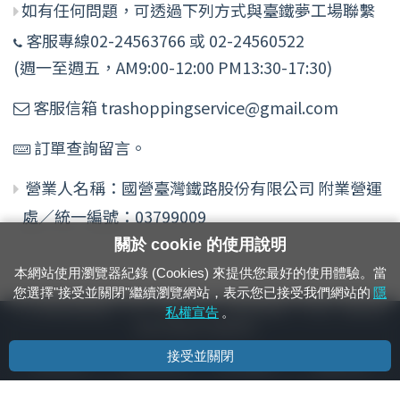
如有任何問題，可透過下列方式與臺鐵夢工場聯繫
客服專線02-24563766 或 02-24560522
(週一至週五，AM9:00-12:00 PM13:30-17:30)
客服信箱 trashoppingservice@gmail.com
訂單查詢留言。
營業人名稱：國營臺灣鐵路股份有限公司 附業營運
處／統一編號：03799009
關於 cookie 的使用說明
本網站使用瀏覽器紀錄 (Cookies) 來提供您最好的使用體驗。當
您選擇"接受並關閉"繼續瀏覽網站，表示您已接受我們網站的
隱
24小時緊急通報電話：1933（市話、手機，僅限發現軌道、平交道、橋樑及隧
私權宣告
。
道等有障礙物之通報專用）
接受並關閉
隱私權宣告
資通安全政策
著作權聲明
電腦版官網
國營臺灣鐵路股份有限公司 © 版權所有