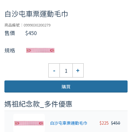
白沙屯車票運動毛巾
商品編號：0999030200279
售價
$450
規格
數
-
+
量
購買
媽祖紀念款_多件優惠
白沙屯車票運動毛巾
$225
$450