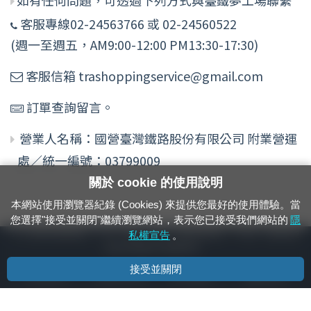
客服專線02-24563766 或 02-24560522
(週一至週五，AM9:00-12:00 PM13:30-17:30)
客服信箱 trashoppingservice@gmail.com
訂單查詢留言。
營業人名稱：國營臺灣鐵路股份有限公司 附業營運
處／統一編號：03799009
關於 cookie 的使用說明
本網站使用瀏覽器紀錄 (Cookies) 來提供您最好的使用體驗。當
您選擇"接受並關閉"繼續瀏覽網站，表示您已接受我們網站的
隱
24小時緊急通報電話：1933（市話、手機，僅限發現軌道、平交道、橋樑及隧
私權宣告
。
道等有障礙物之通報專用）
接受並關閉
隱私權宣告
資通安全政策
著作權聲明
電腦版官網
國營臺灣鐵路股份有限公司 © 版權所有
本頁產生時間：
2026/08/09 21:10:50