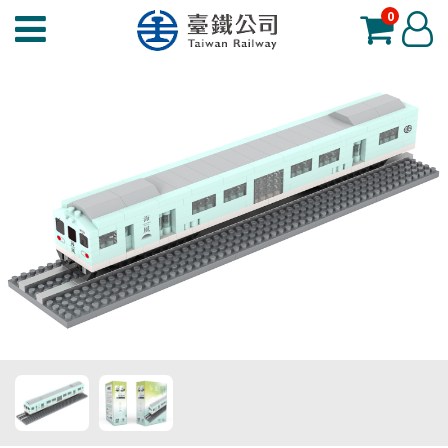
0
臺
登
鐵
入
夢
工
場
功
能
選
單