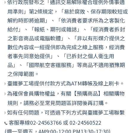
依行政院發布之「通訊交易解除權合理例外情事適
用準則」第2條規定，「易於腐敗、保存期限較短或
解約時即將逾期」、「依消費者要求所為之客製化
給付」、「報紙、期刊或雜誌」、「經消費者拆封
之影音商品或電腦軟體」、「非以有形媒介提供之
數位內容或一經提供即為完成之線上服務，經消費
者事先同意始提供」、「已拆封之個人衛生用
品」、「國際航空客運服務」等商品不適用猶豫期
之保障範圍。
臺鐵夢工場提供付款方式為ATM轉帳及線上刷卡。
為確保會員購物權益，有關【預購商品】相關購物
規則，請務必至常見問題區詳閱後再訂購。
如有任何問題，可透過下列方式與臺鐵夢工場聯繫
客服專線02-24563766 或 02-24560522
(週一至週五，AM9:00-12:00 PM13:30-17:30)