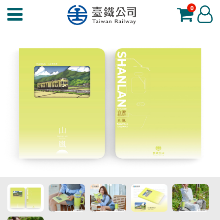
0
臺
登
鐵
入
夢
工
場
功
能
選
單