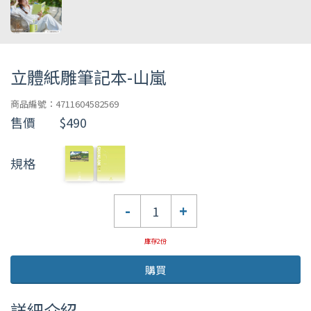
立體紙雕筆記本-山嵐
商品編號：4711604582569
售價
$490
規格
數
-
+
量
庫存2份
購買
詳細介紹