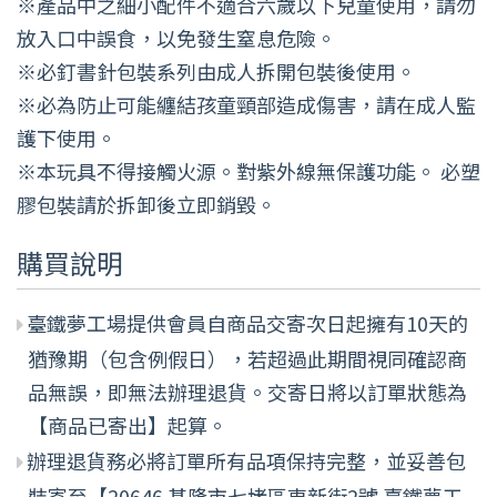
※產品中之細小配件不適合六歲以下兒童使用，請勿
放入口中誤食，以免發生窒息危險。
※必釘書針包裝系列由成人拆開包裝後使用。
※必為防止可能纏結孩童頸部造成傷害，請在成人監
護下使用。
※本玩具不得接觸火源。對紫外線無保護功能。 必塑
膠包裝請於拆卸後立即銷毀。
購買說明
臺鐵夢工場提供會員自商品交寄次日起擁有10天的
猶豫期（包含例假日），若超過此期間視同確認商
品無誤，即無法辦理退貨。交寄日將以訂單狀態為
【商品已寄出】起算。
辦理退貨務必將訂單所有品項保持完整，並妥善包
裝寄至【20646 基隆市七堵區東新街2號 臺鐵夢工