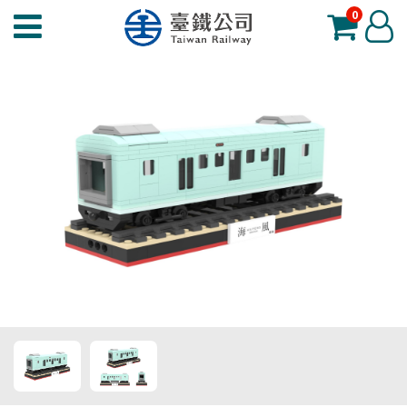
0
臺
登
鐵
入
夢
工
場
功
能
選
單