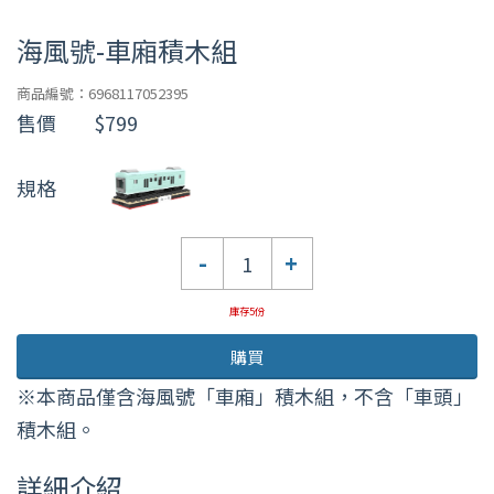
海風號-車廂積木組
商品編號：6968117052395
售價
$799
規格
數
-
+
量
庫存5份
購買
※本商品僅含海風號「車廂」積木組，不含「車頭」
積木組。
詳細介紹