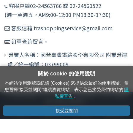
客服專線02-24563766 或 02-24560522
(週一至週五，AM9:00-12:00 PM13:30-17:30)
客服信箱 trashoppingservice@gmail.com
訂單查詢留言。
營業人名稱：國營臺灣鐵路股份有限公司 附業營運
處／統一編號：03799009
關於 cookie 的使用說明
本網站使用瀏覽器紀錄 (Cookies) 來提供您最好的使用體驗。當
您選擇"接受並關閉"繼續瀏覽網站，表示您已接受我們網站的
隱
24小時緊急通報電話：1933（市話、手機，僅限發現軌道、平交道、橋樑及隧
私權宣告
。
道等有障礙物之通報專用）
接受並關閉
隱私權宣告
資通安全政策
著作權聲明
電腦版官網
國營臺灣鐵路股份有限公司 © 版權所有
本頁產生時間：
2026/08/09 00:28:27