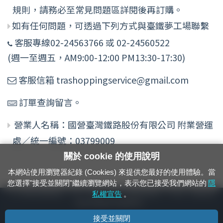
規則，請務必至常見問題區詳閱後再訂購。
如有任何問題，可透過下列方式與臺鐵夢工場聯繫
客服專線02-24563766 或 02-24560522
(週一至週五，AM9:00-12:00 PM13:30-17:30)
客服信箱 trashoppingservice@gmail.com
訂單查詢留言。
營業人名稱：國營臺灣鐵路股份有限公司 附業營運
處／統一編號：03799009
關於 cookie 的使用說明
本網站使用瀏覽器紀錄 (Cookies) 來提供您最好的使用體驗。當
您選擇"接受並關閉"繼續瀏覽網站，表示您已接受我們網站的
隱
24小時緊急通報電話：1933（市話、手機，僅限發現軌道、平交道、橋樑及隧
私權宣告
。
道等有障礙物之通報專用）
接受並關閉
隱私權宣告
資通安全政策
著作權聲明
電腦版官網