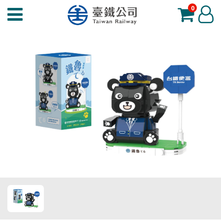
0
臺
登
鐵
入
夢
工
場
功
能
選
單