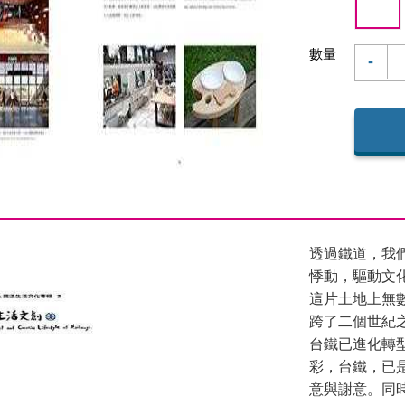
數量
-
透過鐵道，我
悸動，驅動文
這片土地上無
跨了二個世紀
台鐵已進化轉
彩，台鐵，已
意與謝意。同