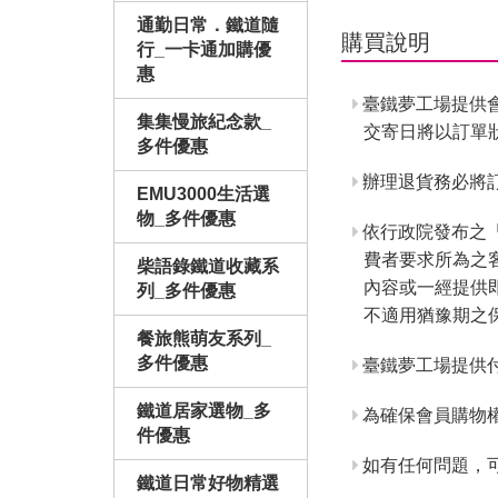
通勤日常．鐵道隨
購買說明
行_一卡通加購優
惠
臺鐵夢工場提供
集集慢旅紀念款_
交寄日將以訂單
多件優惠
辦理退貨務必將訂
EMU3000生活選
物_多件優惠
依行政院發布之
費者要求所為之
柴語錄鐵道收藏系
內容或一經提供
列_多件優惠
不適用猶豫期之
餐旅熊萌友系列_
多件優惠
臺鐵夢工場提供
鐵道居家選物_多
為確保會員購物
件優惠
如有任何問題，
鐵道日常好物精選