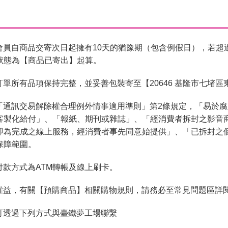
會員自商品交寄次日起擁有10天的猶豫期（包含例假日），若超
狀態為【商品已寄出】起算。
單所有品項保持完整，並妥善包裝寄至【20646 基隆市七堵區
「通訊交易解除權合理例外情事適用準則」第2條規定，「易於
客製化給付」、「報紙、期刊或雜誌」、「經消費者拆封之影音
即為完成之線上服務，經消費者事先同意始提供」、「已拆封之
保障範圍。
付款方式為ATM轉帳及線上刷卡。
權益，有關【預購商品】相關購物規則，請務必至常見問題區詳
可透過下列方式與臺鐵夢工場聯繫