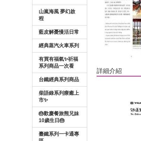
山嵐海風 夢幻啟
程
藍皮解憂慢活日常
經典蒸汽火車系列
有買有福氣✨祈福
系列商品一次看
詳細介紹
台鐵經典系列商品
柴語錄系列療癒上
市✨
🎂歡慶餐旅熊兄妹
10歲生日🎂
臺鐵系列一卡通專
區