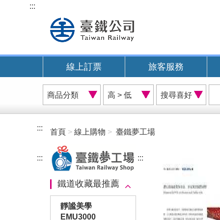
跳
:::
到
主
要
內
線上訂票
旅客服務
容
商
價
搜
品
格
尋
分
排
喜
類
序
好
:::
首頁
線上購物
臺鐵夢工場
A
:::
:::
鐵道收藏最推薦
靜謐美學
EMU3000