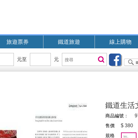
旅遊票券
鐵道旅遊
線上購物
價
元至
價
元
搜
搜尋
位
位
尋
區
區
間
間
B
鐵道生活
商品編號：
9
售價
$
380
規格