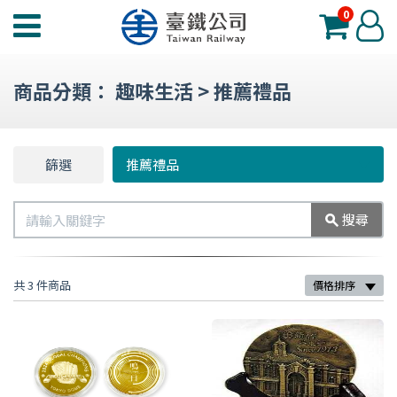
0
臺
登
鐵
入
夢
商品分類：
趣味生活
>
推薦禮品
工
場
功
篩選
篩
推薦禮品
能
選
選
搜
搜尋
單
尋
共 3 件商品
價格排序