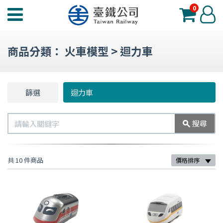
0
臺
登
鐵
入
夢
商品分類：
火車模型
>
迴力車
工
場
功
篩選
篩
迴力車
能
選
選
搜
搜尋
單
尋
共 10 件商品
價格排序