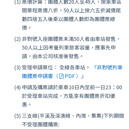
票價計算：團體人數20人至49人，按乘車區
間單程票價八折，50人以上按六五折減價尾
數四捨五入後乘以團體人數即為團體票總
價。
非對號入座團體票未滿50人者由車站發售，
50人以上因考量列車旅客容量，應事先申
請，由本公司核准後發售。
受理申請單位： 全線各車站。
『非對號列車
團體票申請書（
PDF ）』
申請及購票請於乘車10日內至前一日23：00
於受理車站完成，方能享有團體票折扣優
惠。
三支線(平溪及深澳線、內灣、集集)下列期間
不受理團體購票: