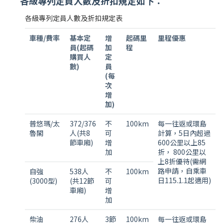
各級專列定員人數及折扣規定如下：
各級專列定員人數及折扣規定表
車種/費率
基本定
增
起碼里
里程優惠
員(起碼
加
程
購買人
定
數)
員
(每
次
增
加)
普悠瑪/太
372/376
不
100km
每一往返或環島
魯閣
人(共8
可
計算，5日內超過
節車廂)
增
600公里以上85
加
折， 800公里以
上8折優待(需網
路申請，自乘車
自強
538人
不
100km
日115.1.1起適用)
(3000型)
(共12節
可
車廂)
增
加
柴油
276人
3節
100km
每一往返或環島