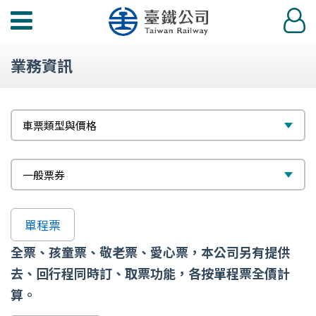
功
登
能
入
選
業務資訊
單
標
選
車票類型與價格
題
擇
次
選
一般票券
標
擇
題
單程票
全票、孩童票、敬老票、愛心票，本公司另有提供
去、回行程同時訂、取票功能，各按單程票全價計
算。