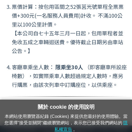
票價計算：按包用區間之52張莒光號單程全票票
價+300元(一名服務人員費用)計收。 不滿100公
里以100公里計價。
【本公司自七十五年三月一日起，包用單程者並
免收五成之車輛迴送費。優待截止日期另由車站
公告。】
客廳車乘坐人數：
限乘坐30人
（即客廳車所設座
椅數），如實際乘車人數超過規定人數時，應另
行購票，由該次列車中訂購座位，以供乘座。
關於 cookie 的使用說明
本網站使用瀏覽器紀錄 (Cookies) 來提供您最好的使用體驗。當
您選擇"接受並關閉"繼續瀏覽網站，表示您已接受我們網站的
隱
24小時緊急通報電話：1933（市話、手機，僅限發現軌道、平交道、橋樑及隧
私權宣告
。