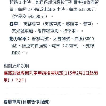
超過 1 小時，其超過部份應按下列費率核收滯留
費：每經 2 小時或未滿 2 小時，每輛 612.00元
（含稅為 643.00 元）。
客車：
商務專車（商務車廂、客廳車、餐車）、
莒光號車廂、復興號車廂、行李車…。
動力客車：
普悠瑪號、太魯閣號、自強(3000
型)、推拉式自強號、電車（區間車）、支線
DRC…。
相關須知說明
臺鐵對號專開列車申請相關規定(115年2月1日起適
用)（
PDF ）
客廳車廂(目前暫停服務)