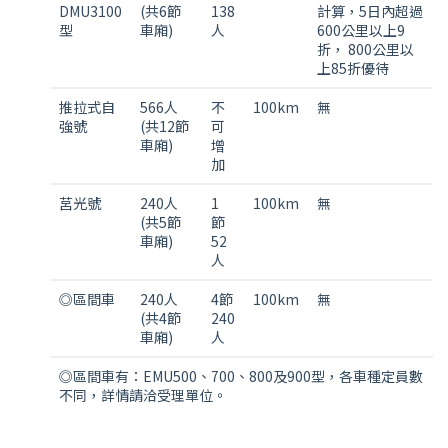
DMU3100
(共6節
138
計算，5日內超過
型
車廂)
人
600公里以上9
折， 800公里以
上85折優待
推拉式自
566人
不
100km
無
強號
(共12節
可
車廂)
增
加
莒光號
240人
1
100km
無
(共5節
節
車廂)
52
人
◎區間車
240人
4節
100km
無
(共4節
240
車廂)
人
◎區間車有：EMU500、700、800及900型，各車種定員數
不同，詳情請洽受理單位。