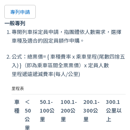
專列申請
一般專列
專開列車採定員申請，指團體依人數需求，選擇
車種及適合的固定員額作申購。
公式：總票價= { 車種費率 x 乘車里程(尾數四捨五
入) }（即為乘車區間全票票價）x 定員人數
里程遞遠遞減費率(每人/公里)
里程表
車
＜
50.1-
100.1-
200.1-
300.1
種
50
100公
200公
300公
公里以
公
里
里
里
上
里