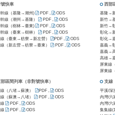
對號快車
西部
幹線（基隆→潮州)
PDF
,
ODS
基隆→
部幹線（潮州→基隆）
PDF
,
ODS
新竹→
幹線（樹林→臺東)
PDF
,
ODS
新竹→
部幹線（臺東→樹林）
PDF
,
ODS
彰化→
迴線（臺東→枋寮→新左營）
PDF
,
ODS
彰化→嘉
迴線（新左營→枋寮→臺東）
PDF
,
ODS
嘉義→彰
嘉義→
高雄→
屏東線
屏東線
東部區間列車（非對號快車）
支線
蘭線（八堵→蘇澳）
PDF
,
ODS
平溪/深
蘭線（蘇澳→八堵）
PDF
,
ODS
內灣/六
迴線
PDF
,
ODS
內灣/六
東線
PDF
,
ODS
集集線(1