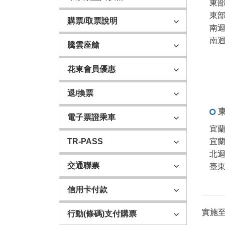
東部
東
購票/取票說明
南
南
騰雲座艙
花東會員優惠
退/換票
電子票證乘車
宜
宜
TR-PASS
北
交通聯票
臺
信用卡付款
實施至
行動(條碼)支付購票