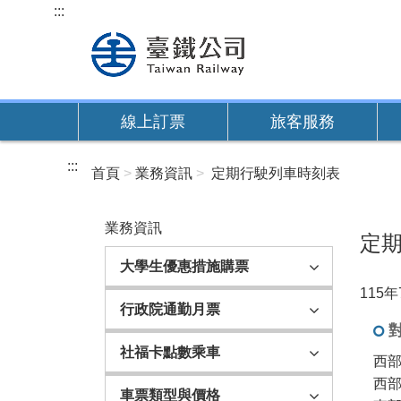
跳
:::
到
主
要
內
線上訂票
旅客服務
容
:::
首頁
業務資訊
定期行駛列車時刻表
業務資訊
定
大學生優惠措施購票
115
行政院通勤月票
社福卡點數乘車
西部
西
車票類型與價格