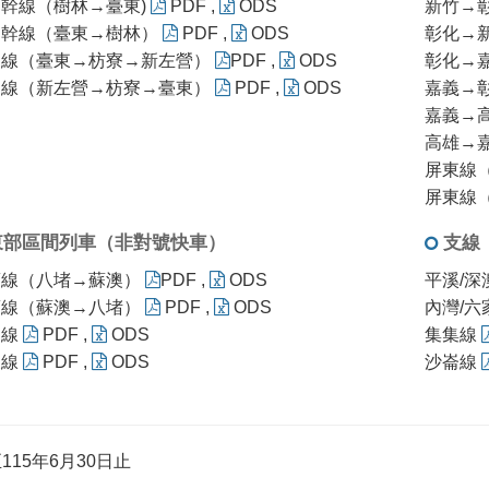
幹線（樹林→臺東)
PDF
,
ODS
新竹→
部幹線（臺東→樹林）
PDF
,
ODS
彰化→
迴線（臺東→枋寮→新左營）
PDF
,
ODS
彰化→
迴線（新左營→枋寮→臺東）
PDF
,
ODS
嘉義→
嘉義→
高雄→
屏東線
屏東線
東部區間列車（非對號快車）
支線
蘭線（八堵→蘇澳）
PDF
,
ODS
平溪/深
蘭線（蘇澳→八堵）
PDF
,
ODS
內灣/六
迴線
PDF
,
ODS
集集線
東線
PDF
,
ODS
沙崙線
115年6月30日止