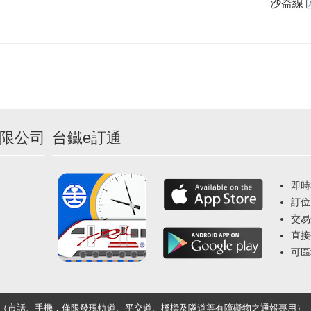
沙崙線
限公司
台鐵e訂通
即時
訂位
交易
直接
可區
33（市話、手機，僅限發現軌道、平交道、橋樑及隧道等有障礙物之通報專用）