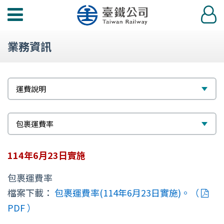
功
登
能
入
選
業務資訊
單
標
選
運費說明
題
擇
次
選
包裹運費率
標
擇
114年6月23日實施
題
包裹運費率
檔案下載：
包裹運費率(114年6月23日實施)。（
PDF ）