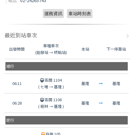
電話
02-24263743
運務資訊
車站時刻表
最近到站車次
車種車次
出發時間
本站
下一停靠站
(始發站 → 終點站)
順行
區間 1104
06:11
基隆
基隆
(
七堵
→
基隆
)
區間 1106
06:28
基隆
基隆
(
樹林
→
基隆
)
逆行
自強 105