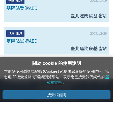
2025/11/19
活動訊息
基隆站受贈AED
臺北運務段基隆站
2025/12/29
活動訊息
基隆站受贈AED
臺北運務段基隆站
關於 cookie 的使用說明
本網站使用瀏覽器紀錄 (Cookies) 來提供您最好的使用體驗。當
您選擇"接受並關閉"繼續瀏覽網站，表示您已接受我們網站的
隱
24小時緊急通報電話：1933（市話、手機，僅限發現軌道、平交道、橋樑及隧
私權宣告
。
道等有障礙物之通報專用）
接受並關閉
隱私權宣告
資通安全政策
著作權聲明
電腦版官網
國營臺灣鐵路股份有限公司 © 版權所有
本頁產生時間：
2026/08/07 05:51:10