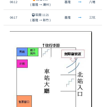
06:12
基隆
八堵
(
基隆
→
潮州
)
區間 1121
06:17
基隆
三坑
(
基隆
→
新竹
)