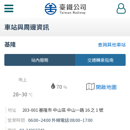
功
登
能
入
選
車站與周邊資訊
單
基隆
查詢其他車站
站內服務
交通轉乘指南
晚上
70
開啟地圖
%
28~30
°C
地址
203-001 基隆市 中山區 中山一路 16 之 1 號
營業時間
06:00~24:00 外線電話:08:00~17:00