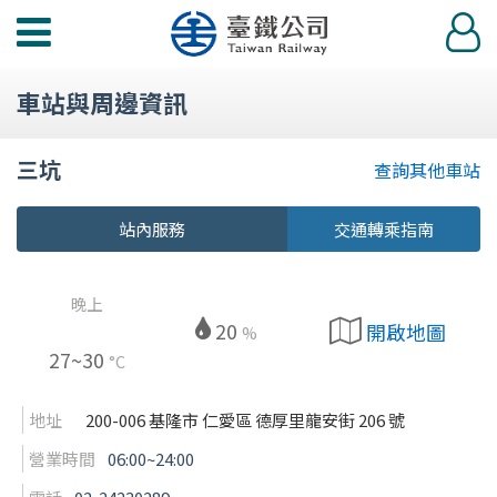
功
登
能
入
選
車站與周邊資訊
單
三坑
查詢其他車站
站內服務
交通轉乘指南
晚上
20
開啟地圖
%
27~30
°C
地址
200-006 基隆市 仁愛區 德厚里龍安街 206 號
營業時間
06:00~24:00