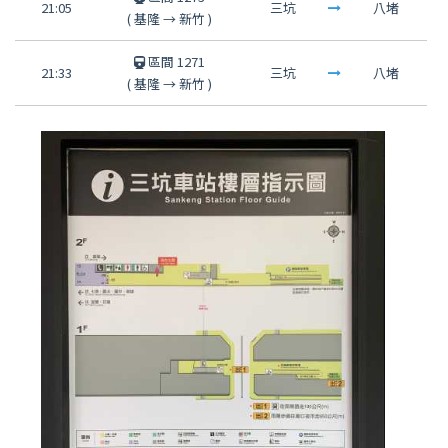
21:05
三坑
八堵
(
基隆
→
新竹
)
區間 1271
21:33
三坑
八堵
(
基隆
→
新竹
)