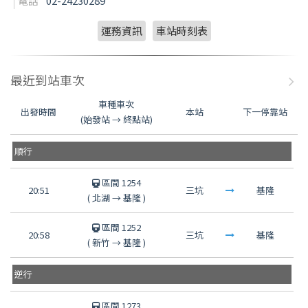
電話
02-24230289
運務資訊
車站時刻表
最近到站車次
車種車次
出發時間
本站
下一停靠站
(始發站 → 終點站)
順行
區間 1254
20:51
三坑
基隆
(
北湖
→
基隆
)
區間 1252
20:58
三坑
基隆
(
新竹
→
基隆
)
逆行
區間 1273