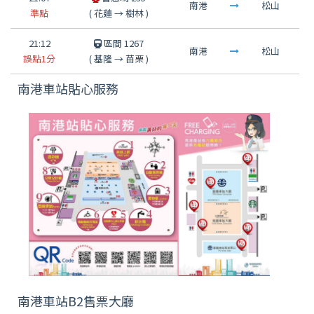
南港
松山
準點
(
花蓮
→
樹林
)
21:12
區間 1267
南港
松山
誤點1分
(
基隆
→
苗栗
)
南港車站貼心服務
南港車站B2售票大廳