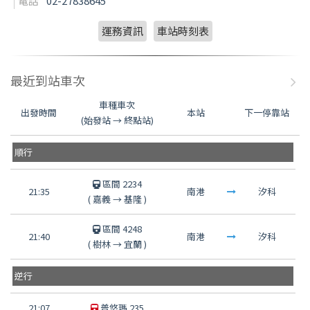
電話
02-27838645
運務資訊
車站時刻表
最近到站車次
車種車次
出發時間
本站
下一停靠站
(始發站 → 終點站)
順行
區間 2234
21:35
南港
汐科
(
嘉義
→
基隆
)
區間 4248
21:40
南港
汐科
(
樹林
→
宜蘭
)
逆行
21:07
普悠瑪 235