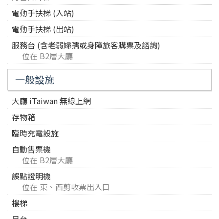
電動手扶梯 (入站)
電動手扶梯 (出站)
服務台 (含老弱婦孺或身障旅客購票及諮詢)
位在 B2層大廳
一般設施
大廳 iTaiwan 無線上網
存物箱
臨時充電設施
自動售票機
位在 B2層大廳
誤點證明機
位在 東、西剪收票出入口
樓梯