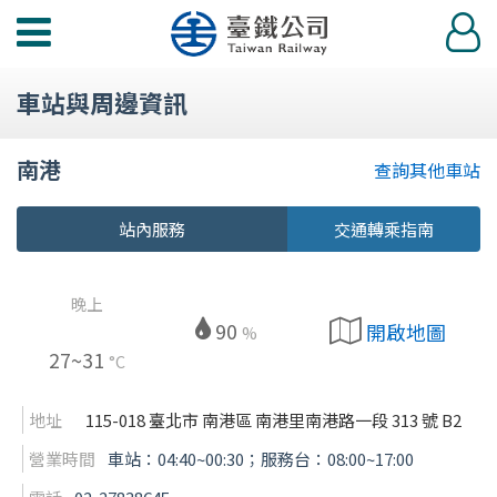
功
登
能
入
選
車站與周邊資訊
單
南港
查詢其他車站
站內服務
交通轉乘指南
晚上
90
開啟地圖
%
27~31
°C
地址
115-018 臺北市 南港區 南港里南港路一段 313 號 B2
營業時間
車站：04:40~00:30；服務台：08:00~17:00