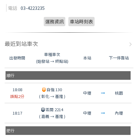
電話
03-4223235
運務資訊
車站時刻表
最近到站車次
車種車次
出發時間
本站
下一停靠站
(始發站 → 終點站)
順行
18:08
自強 130
中壢
桃園
誤點2分
(
彰化
→
基隆
)
區間 2214
18:17
中壢
內壢
(
嘉義
→
基隆
)
逆行