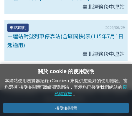
臺北運務段中壢站
2026/06/29
車站時刻
中壢站對號列車停靠站(含區間快)表(115年7月1日
起適用)
臺北運務段中壢站
關於 cookie 的使用說明
本網站使用瀏覽器紀錄 (Cookies) 來提供您最好的使用體驗。當
您選擇"接受並關閉"繼續瀏覽網站，表示您已接受我們網站的
隱
24小時緊急通報電話：1933（市話、手機，僅限發現軌道、平交道、橋樑及隧
私權宣告
。
道等有障礙物之通報專用）
接受並關閉
隱私權宣告
資通安全政策
著作權聲明
電腦版官網
國營臺灣鐵路股份有限公司 © 版權所有
本頁產生時間：
2026/08/07 18:07:33