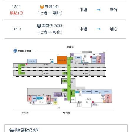
18:11
自強 141
中壢
新竹
誤點1分
(
七堵
→
潮州
)
區間快 2033
18:17
中壢
埔心
(
七堵
→
彰化
)
無障礙設施