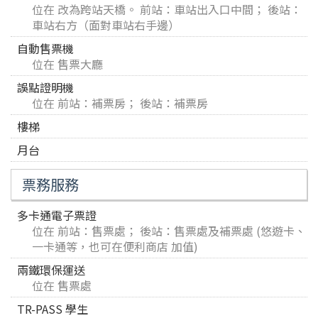
位在 改為跨站天橋。 前站：車站出入口中間； 後站：
車站右方（面對車站右手邊）
自動售票機
位在 售票大廳
誤點證明機
位在 前站：補票房； 後站：補票房
樓梯
月台
票務服務
多卡通電子票證
位在 前站：售票處； 後站：售票處及補票處 (悠遊卡、
一卡通等，也可在便利商店 加值)
兩鐵環保運送
位在 售票處
TR-PASS 學生