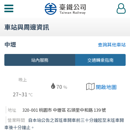
功
登
能
入
選
車站與周邊資訊
單
中壢
查詢其他車站
站內服務
交通轉乘指南
晚上
70
開啟地圖
%
27~31
°C
地址
320-001 桃園市 中壢區 石頭里中和路 139 號
營業時間
自本站公告之首班車開車前三十分鐘起至末班車開
車後十分鐘止。