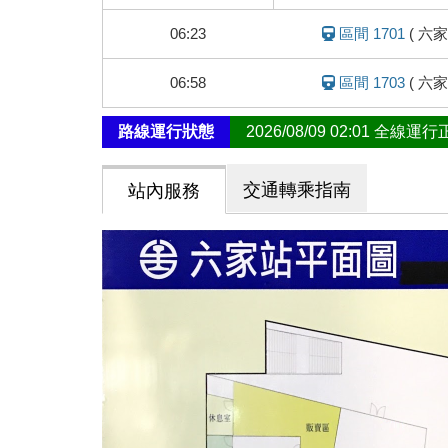
車
動
06:23
區間 1701
(
六家
態
06:58
區間 1703
(
六家
路線運行狀態
2026/08/09 02:01 全線運
交通轉乘指南
站內服務