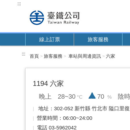
跳
:::
到
主
要
內
線上訂票
旅客服務
容
:::
首頁
旅客服務
車站與周邊資訊
六家
1194 六家
降雨率
晚上
28~30
70
陰
地址：302-052 新竹縣 竹北市 隘口里復
營業時間：06:00~24:00
電話 03-5962042