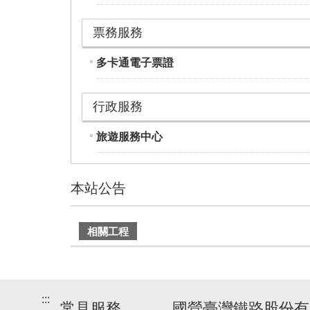
票務服務
多卡通電子票證
行政服務
旅遊服務中心
本站公告
建
相關工程
議
搭
乘
車
:::
常見服務
國營臺灣鐵路股份有
次