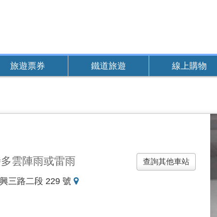
旅遊票券
鐵道旅遊
線上購物
時多雲陣雨或雷雨
查詢其他車站
地
興三路二段 229 號
圖