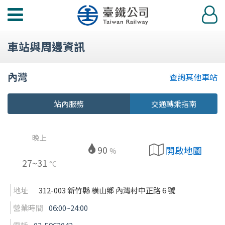
功
登
能
入
選
車站與周邊資訊
單
內灣
查詢其他車站
站內服務
交通轉乘指南
晚上
90
開啟地圖
%
27~31
°C
地址
312-003 新竹縣 橫山鄉 內灣村中正路 6 號
營業時間
06:00~24:00