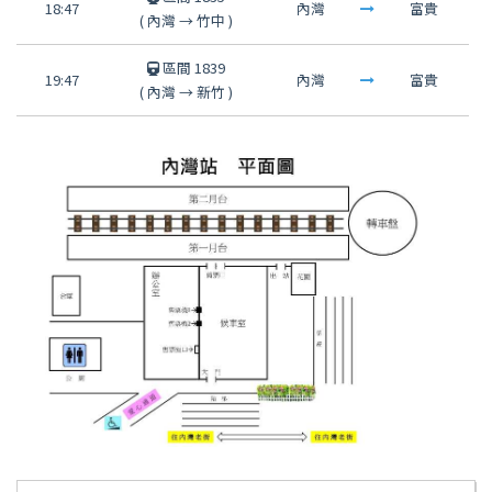
18:47
內灣
富貴
(
內灣
→
竹中
)
區間 1839
19:47
內灣
富貴
(
內灣
→
新竹
)