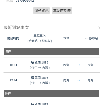
電話
03-5962042
運務資訊
車站時刻表
最近到站車次
車種車次
出發時間
本站
下一停靠站
(始發站 → 終點站)
順行
區間 1832
18:34
內灣
內灣
(
竹中
→
內灣
)
區間 1836
19:34
內灣
內灣
(
竹中
→
內灣
)
逆行
區間 1835