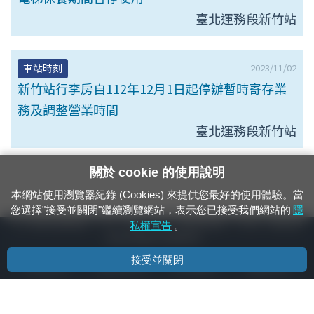
臺北運務段新竹站
2023/11/02
車站時刻
新竹站行李房自112年12月1日起停辦暫時寄存業
務及調整營業時間
臺北運務段新竹站
關於 cookie 的使用說明
本網站使用瀏覽器紀錄 (Cookies) 來提供您最好的使用體驗。當
您選擇"接受並關閉"繼續瀏覽網站，表示您已接受我們網站的
隱
24小時緊急通報電話：1933（市話、手機，僅限發現軌道、平交道、橋樑及隧
私權宣告
。
道等有障礙物之通報專用）
接受並關閉
隱私權宣告
資通安全政策
著作權聲明
電腦版官網
國營臺灣鐵路股份有限公司 © 版權所有
本頁產生時間：
2026/08/08 19:06:05