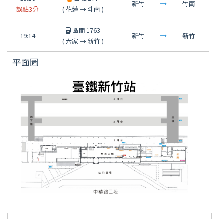
新竹
竹南
誤點3分
(
花蓮
→
斗南
)
區間 1763
19:14
新竹
新竹
(
六家
→
新竹
)
平面圖