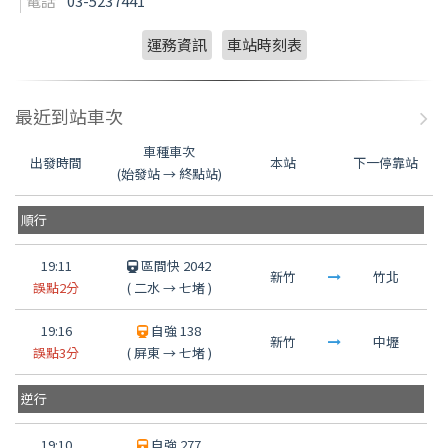
電話
03-5237441
運務資訊
車站時刻表
最近到站車次
車種車次
出發時間
本站
下一停靠站
(始發站 → 終點站)
順行
19:11
區間快 2042
新竹
竹北
誤點2分
(
二水
→
七堵
)
19:16
自強 138
新竹
中壢
誤點3分
(
屏東
→
七堵
)
逆行
19:10
自強 277