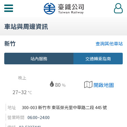
功
登
能
入
選
車站與周邊資訊
單
新竹
查詢其他車站
站內服務
交通轉乘指南
晚上
80
開啟地圖
%
27~32
°C
地址
300-003 新竹市 東區榮光里中華路二段 445 號
營業時間
06:00~24:00