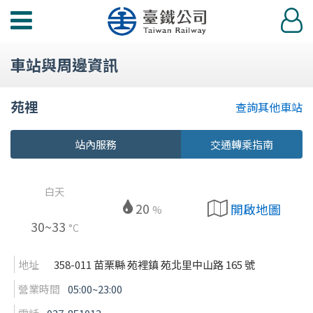
功
登
能
入
選
車站與周邊資訊
單
苑裡
查詢其他車站
站內服務
交通轉乘指南
白天
20
開啟地圖
%
30~33
°C
地址
358-011 苗栗縣 苑裡鎮 苑北里中山路 165 號
營業時間
05:00~23:00