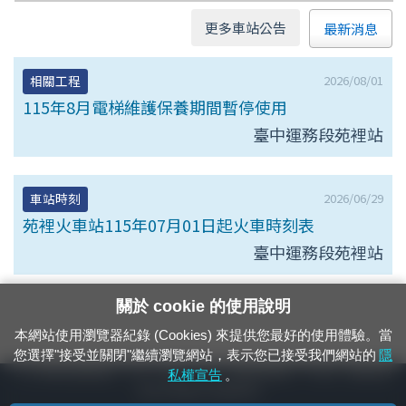
更多車站公告
最新消息
2026/08/01
相關工程
115年8月電梯維護保養期間暫停使用
臺中運務段苑裡站
2026/06/29
車站時刻
苑裡火車站115年07月01日起火車時刻表
臺中運務段苑裡站
關於 cookie 的使用說明
本網站使用瀏覽器紀錄 (Cookies) 來提供您最好的使用體驗。當
您選擇"接受並關閉"繼續瀏覽網站，表示您已接受我們網站的
隱
24小時緊急通報電話：1933（市話、手機，僅限發現軌道、平交道、橋樑及隧
私權宣告
。
道等有障礙物之通報專用）