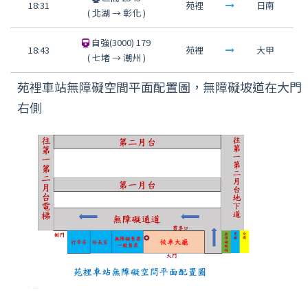
18:31
苑裡
日南
(
北湖
→
彰化
)
自強(3000) 179
18:43
苑裡
大甲
(
七堵
→
潮州
)
苑裡車站無障礙空間平面配置圖，無障礙坡道在大門
右側