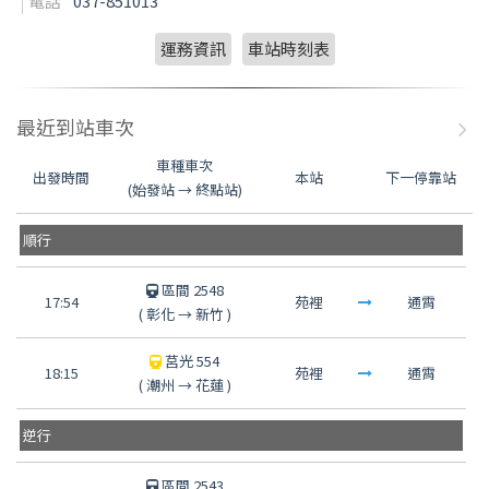
電話
037-851013
運務資訊
車站時刻表
最近到站車次
車種車次
出發時間
本站
下一停靠站
(始發站 → 終點站)
順行
區間 2548
17:54
苑裡
通霄
(
彰化
→
新竹
)
莒光 554
18:15
苑裡
通霄
(
潮州
→
花蓮
)
逆行
區間 2543