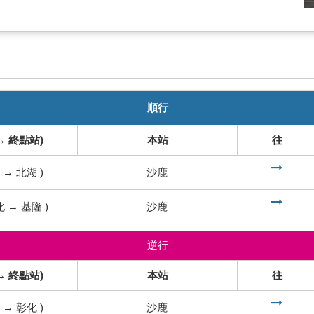
順行
→ 終點站)
本站
往
到
→
北湖
)
沙鹿
到
化
→
基隆
)
沙鹿
逆行
→ 終點站)
本站
往
到
→
彰化
)
沙鹿