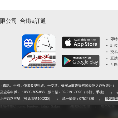
限公司
台鐵e訂通
即時
訂位
交易
直接
可區
33（市話、手機，僅限發現軌道、平交道、橋樑及隧道等有障礙物之通報專用）
申訴）：0800-765-888（限市話）02-2191-0096（市話、手機）
平西路三號（郵遞區號100230）
統一編號：07524729
國營臺
用Chrome, FireFox, Edge, Safari
網路語音客服
數位客服