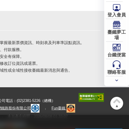
登入會員
臺鐵夢工
場
掌握最新票價資訊、時刻表及列車準誤點資訊。
、付款服務。
台鐵便當
安全有保障。
修改訂位資訊或退票。
域性或全域性接收臺鐵最新消息與通告。
聯絡客服
常用
服務
公司電話：(02)2381-5226（總機）
▲
灣鐵路股份有限公司
Fun臺鐵
本頁產生時間：2026/08/08 01:33:07