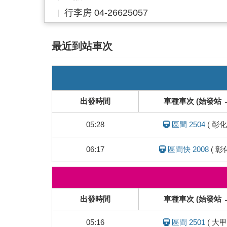
行李房 04-26625057
最近到站車次
即
時
列
出發時間
車種車次 (始發站 
車
動
05:28
區間 2504
(
彰化
態
06:17
區間快 2008
(
彰
即
時
列
出發時間
車種車次 (始發站 
車
動
05:16
區間 2501
(
大甲