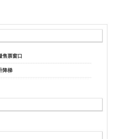
礙售票窗口
升降梯