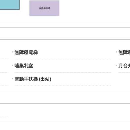
無障礙電梯
無障
哺集乳室
月台
電動手扶梯 (出站)