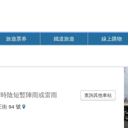
旅遊票券
鐵道旅遊
線上購物
雲時陰短暫陣雨或雷雨
查詢其他車站
地
街 94 號
圖