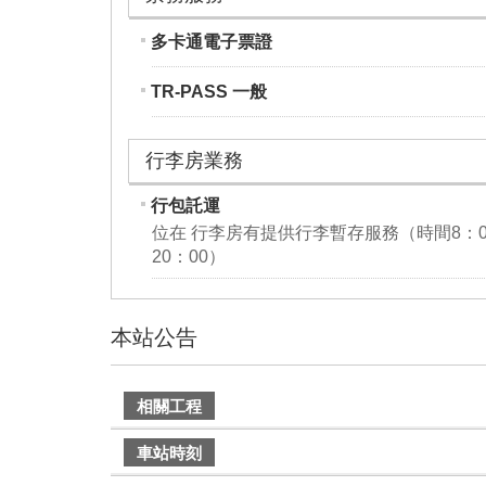
多卡通電子票證
TR-PASS 一般
行李房業務
行包託運
位在 行李房有提供行李暫存服務（時間8：0
20：00）
本站公告
建
相關工程
議
搭
車站時刻
乘