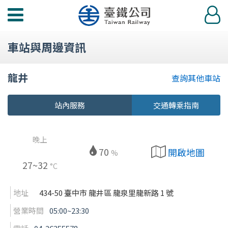
功
登
能
入
選
車站與周邊資訊
單
龍井
查詢其他車站
站內服務
交通轉乘指南
晚上
70
開啟地圖
%
27~32
°C
地址
434-50 臺中市 龍井區 龍泉里龍新路 1 號
營業時間
05:00~23:30