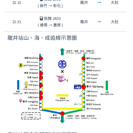
21:21
龍井
大肚
(
新竹
→
彰化
)
區間 2633
21:31
龍井
大肚
(
通霄
→
豐原
)
龍井站山、海、成追線示意圖