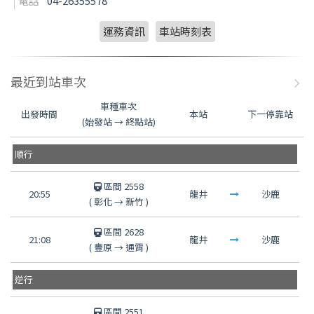
電話
04-26355578
運務資訊
車站時刻表
最近到站車次
車種車次
出發時間
本站
下一停靠站
(始發站 → 終點站)
順行
區間 2558
20:55
龍井
沙鹿
(
彰化
→
新竹
)
區間 2628
21:08
龍井
沙鹿
(
豐原
→
通霄
)
逆行
區間 2551