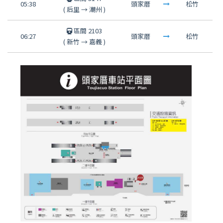
05:38
頭家厝
松竹
(
后里
→
潮州
)
區間 2103
06:27
頭家厝
松竹
(
新竹
→
嘉義
)