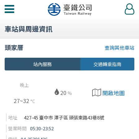
功
登
能
入
選
車站與周邊資訊
單
頭家厝
查詢其他車站
站內服務
交通轉乘指南
晚上
20
開啟地圖
%
27~32
°C
地址
427-45 臺中市 潭子區 頭張東路43巷8號
營業時間
05:30-23:52