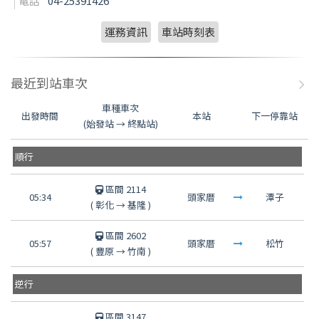
電話
04-25391426
運務資訊
車站時刻表
最近到站車次
車種車次
出發時間
本站
下一停靠站
(始發站 → 終點站)
順行
區間 2114
05:34
頭家厝
潭子
(
彰化
→
基隆
)
區間 2602
05:57
頭家厝
松竹
(
豐原
→
竹南
)
逆行
區間 3147