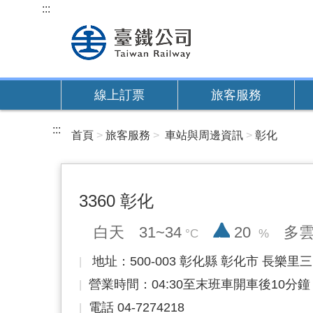
跳
:::
到
主
要
內
線上訂票
旅客服務
容
:::
首頁
旅客服務
車站與周邊資訊
彰化
3360 彰化
降雨率
白天
31~34
20
多
地址：500-003 彰化縣 彰化市 長樂里三
營業時間：04:30至末班車開車後10分鐘
電話 04-7274218