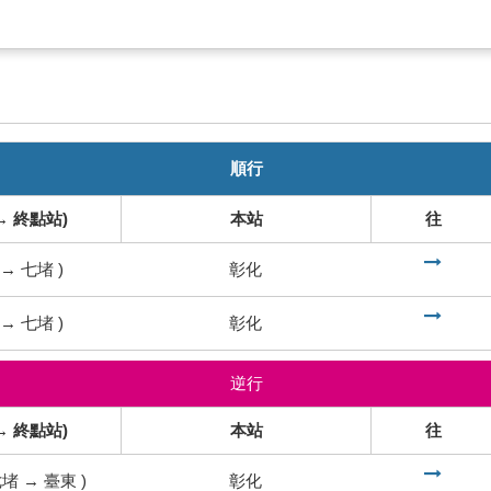
順行
→ 終點站)
本站
往
到
→
七堵
)
彰化
到
→
七堵
)
彰化
逆行
→ 終點站)
本站
往
到
七堵
→
臺東
)
彰化