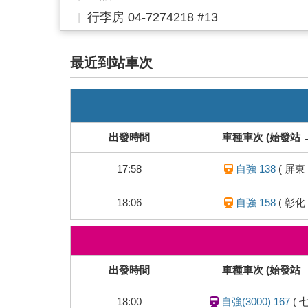
行李房 04-7274218 #13
最近到站車次
即
時
列
出發時間
車種車次 (始發站 
車
動
17:58
自強 138
(
屏東
態
18:06
自強 158
(
彰化
即
時
列
出發時間
車種車次 (始發站 
車
動
18:00
自強(3000) 167
(