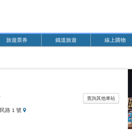
旅遊票券
鐵道旅遊
線上購物
雲
查詢其他車站
地
民路 1 號
圖