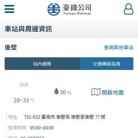
功
登
能
入
選
車站與周邊資訊
單
後壁
查詢其他車站
站內服務
交通轉乘指南
白天
30
開啟地圖
%
28~33
°C
地址
731-022 臺南市 後壁區 後壁里後壁 77 號
營業時間
05:00~00:00