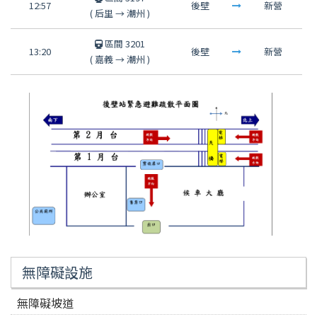
12:57
後壁
新營
(
后里
→
潮州
)
區間 3201
13:20
後壁
新營
(
嘉義
→
潮州
)
無障礙設施
無障礙坡道