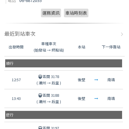
電話
06-6872055
運務資訊
車站時刻表
最近到站車次
車種車次
出發時間
本站
下一停靠站
(始發站 → 終點站)
順行
區間 3178
12:57
後壁
南靖
(
潮州
→
后里
)
區間 3188
13:43
後壁
南靖
(
潮州
→
后里
)
逆行
區間 3197