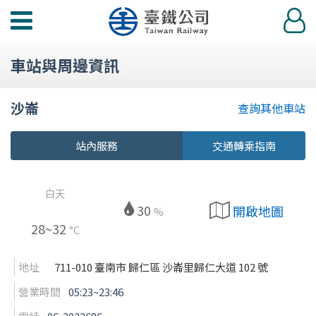
功
登
能
入
選
車站與周邊資訊
單
沙崙
查詢其他車站
站內服務
交通轉乘指南
白天
30
開啟地圖
%
28~32
°C
地址
711-010 臺南市 歸仁區 沙崙里歸仁大道 102 號
營業時間
05:23~23:46