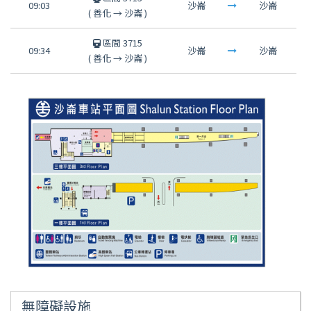
09:03
沙崙
沙崙
(
善化
→
沙崙
)
區間 3715
09:34
沙崙
沙崙
(
善化
→
沙崙
)
無障礙設施