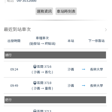
電話
06-3032686
運務資訊
車站時刻表
最近到站車次
車種車次
出發時間
本站
下一停靠站
(始發站 → 終點站)
順行
區間 3716
09:24
沙崙
長榮大學
(
沙崙
→
善化
)
區間 3718
09:49
沙崙
長榮大學
(
沙崙
→
臺南
)
逆行
區間 3713