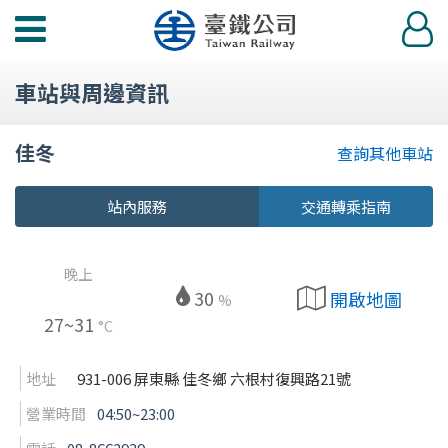
功
登
能
入
選
車站與周邊資訊
單
佳冬
查詢其他車站
站內服務
交通轉乘指南
晚上
30
開啟地圖
%
27~31
°C
地址
931-006 屏東縣 佳冬鄉 六根村復興路21號
營業時間
04:50~23:00