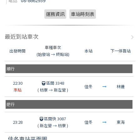
電話
08-8662939
運務資訊
車站時刻表
最近到站車次
車種車次
出發時間
本站
下一停靠站
(始發站 → 終點站)
順行
22:30
區間 3348
佳冬
林邊
準點
(
枋寮
→
新左營
)
逆行
區間快 3087
23:28
佳冬
東海
(
新左營
→
枋寮
)
佳冬車站平面圖