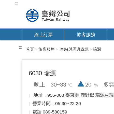
跳
:::
到
主
要
內
線上訂票
旅客服務
容
:::
首頁
旅客服務
車站與周邊資訊
瑞源
6030 瑞源
降雨率
晚上
30~33
20
多
地址：955-003 臺東縣 鹿野鄉 瑞源村瑞景
營業時間：05:30~22:20
電話 089-580159