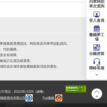
列車時刻
車次查詢
登入會員
臺鐵夢工
場
掌握最新票價資訊、時刻表及列車準誤點資訊。
、付款服務。
台鐵便當
安全有保障。
修改訂位資訊或退票。
域性或全域性接收臺鐵最新消息與通告。
聯絡客服
常用
服務
公司電話：(02)2381-5226（總機）
▲
灣鐵路股份有限公司
Fun臺鐵
本頁產生時間：2026/08/08 01:43:17