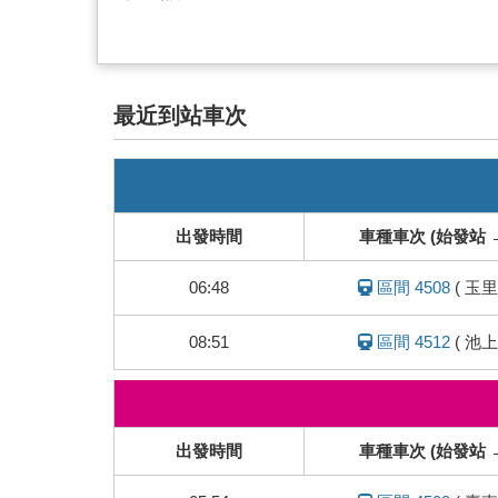
最近到站車次
即
時
列
出發時間
車種車次 (始發站 
車
動
06:48
區間 4508
(
玉里
態
08:51
區間 4512
(
池上
即
時
列
出發時間
車種車次 (始發站 
車
動