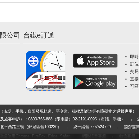
限公司
台鐵e訂通
即時
訂位
交易
直接
可區
33（市話、手機，僅限發現軌道、平交道、橋樑及隧道等有障礙物之通報專用）
申訴）：0800-765-888（限市話）02-2191-0096（市話、手機）
平西路三號（郵遞區號100230）
統一編號：07524729
國營臺
用Chrome, FireFox, Edge, Safari
網路語音客服
數位客服