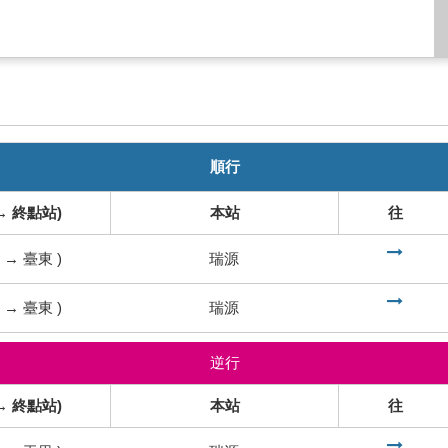
順行
→ 終點站)
本站
往
到
→
臺東
)
瑞源
到
→
臺東
)
瑞源
逆行
→ 終點站)
本站
往
到