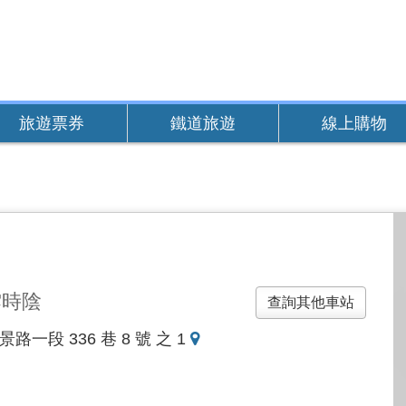
旅遊票券
鐵道旅遊
線上購物
雲時陰
查詢其他車站
地
路一段 336 巷 8 號 之 1
圖