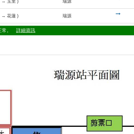
→
玉里
)
瑞源
到
→
花蓮
)
瑞源
行正常。
詳細資訊