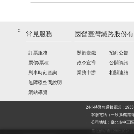
建
議
搭
:::
乘
常見服務
國營臺灣鐵路股份有
車
次
訂票服務
關於臺鐵
招商公告
票價/票種
政令宣導
公開資訊
列車時刻查詢
業務申辦
相關連結
無障礙空間說明
網站導覽
24小時緊急通報電話：19
客服電話（一般服務諮詢及旅客
公司地址：臺北市中正區北
最低解析度1280x1024，建議使