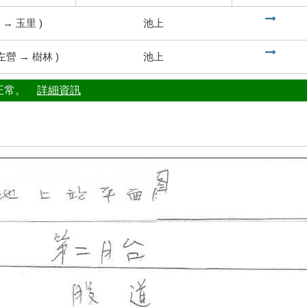
到
→
玉里
)
池上
到
左營
→
樹林
)
池上
行正常。
詳細資訊