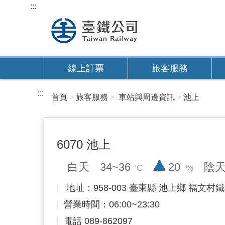
跳
:::
到
主
要
內
線上訂票
旅客服務
容
:::
首頁
旅客服務
車站與周邊資訊
池上
6070 池上
降雨率
白天
34~36
20
陰
地址：958-003 臺東縣 池上鄉 福文村鐵
營業時間：06:00~23:30
電話 089-862097