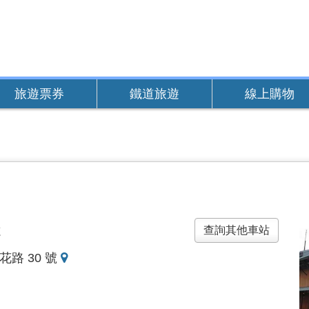
旅遊票券
鐵道旅遊
線上購物
天
查詢其他車站
地
花路 30 號
圖