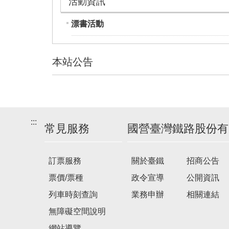
活動資訊
漂書活動
本站公告
建
議
搭
:::
乘
常見服務
國營臺灣鐵路股份有
車
次
訂票服務
關於臺鐵
招商公告
票價/票種
政令宣導
公開資訊
列車時刻查詢
業務申辦
相關連結
無障礙空間說明
網站導覽