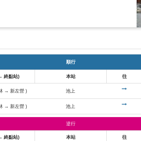
順行
→ 終點站)
本站
往
到
林
→
新左營
)
池上
到
林
→
新左營
)
池上
逆行
→ 終點站)
本站
往