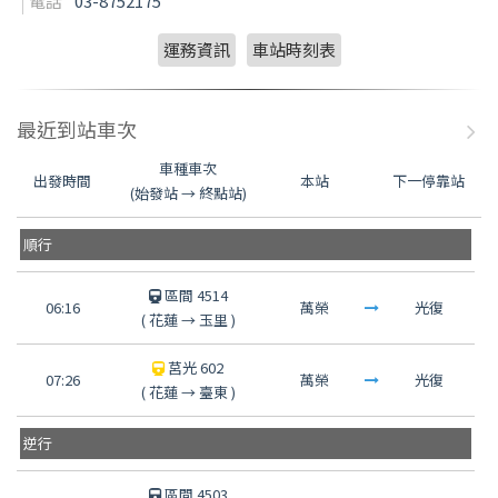
電話
03-8752175
運務資訊
車站時刻表
最近到站車次
車種車次
出發時間
本站
下一停靠站
(始發站 → 終點站)
順行
區間 4514
06:16
萬榮
光復
(
花蓮
→
玉里
)
莒光 602
07:26
萬榮
光復
(
花蓮
→
臺東
)
逆行
區間 4503