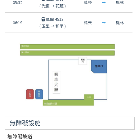
05:32
萬榮
鳳林
(
光復
→
花蓮
)
區間 4513
06:19
萬榮
鳳林
(
玉里
→
和平
)
無障礙設施
無障礙坡道