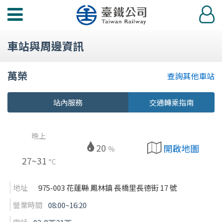
功
登
能
入
選
車站與周邊資訊
單
萬榮
查詢其他車站
站內服務
交通轉乘指南
晚上
20
開啟地圖
%
27~31
°C
地址
975-003 花蓮縣 鳳林鎮 長橋里長德街 17 號
營業時間
08:00~16:20