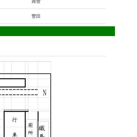
壽豐
豐田