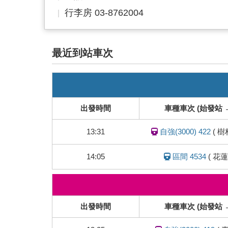
行李房 03-8762004
最近到站車次
即
時
列
出發時間
車種車次 (始發站 
車
動
13:31
自強(3000) 422
(
樹
態
14:05
區間 4534
(
花蓮
即
時
列
出發時間
車種車次 (始發站 
車
動