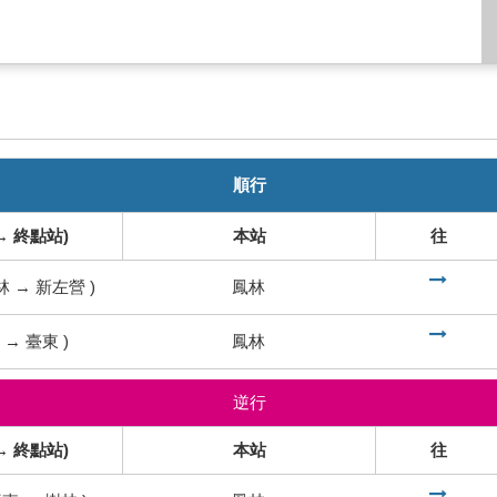
順行
→ 終點站)
本站
往
到
林
→
新左營
)
鳳林
到
→
臺東
)
鳳林
逆行
→ 終點站)
本站
往
到