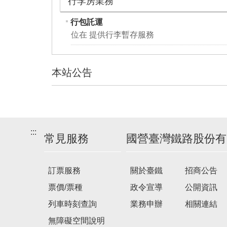
行李房業務
行包託運
位在 提供行李暫存服務
本站公告
建
議
搭
:::
乘
常見服務
國營臺灣鐵路股份有
車
次
訂票服務
關於臺鐵
招商公告
票價/票種
政令宣導
公開資訊
列車時刻查詢
業務申辦
相關連結
無障礙空間說明