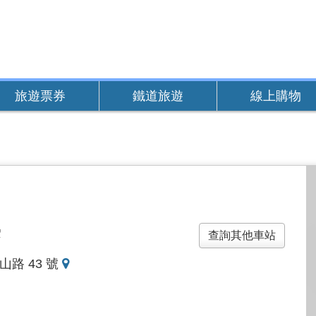
旅遊票券
鐵道旅遊
線上購物
雲
查詢其他車站
地
山路 43 號
圖