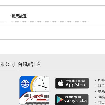
鐵馬託運
限公司
台鐵e訂通
即時
訂位
交易
直接
可區