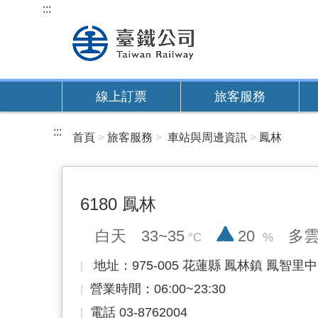
跳
:::
到
主
要
內
線上訂票
旅客服務
容
:::
首頁
旅客服務
車站與周邊資訊
鳳林
6180 鳳林
降雨率
白天
33~35
20
多
地址：975-005 花蓮縣 鳳林鎮 鳳智里中
營業時間：06:00~23:30
電話 03-8762004