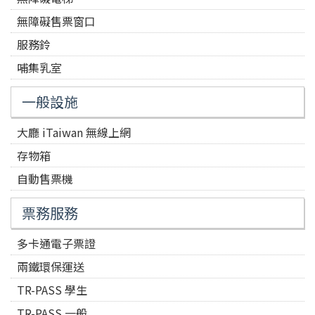
無障礙售票窗口
服務鈴
哺集乳室
一般設施
大廳 iTaiwan 無線上網
存物箱
自動售票機
票務服務
多卡通電子票證
兩鐵環保運送
TR-PASS 學生
TR-PASS 一般