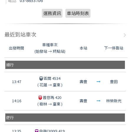
電話
03-8653706
運務資訊
車站時刻表
最近到站車次
車種車次
出發時間
本站
下一停靠站
(始發站 → 終點站)
順行
區間 4534
13:47
壽豐
豐田
(
花蓮
→
臺東
)
普悠瑪 420
14:16
壽豐
林榮新光
(
樹林
→
臺東
)
逆行
13:35
自強(3000) 419