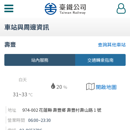
功
登
能
入
選
車站與周邊資訊
單
壽豐
查詢其他車站
站內服務
交通轉乘指南
白天
20
開啟地圖
%
31~33
°C
地址
974-002 花蓮縣 壽豐鄉 壽豐村壽山路 1 號
營業時間
06:00~23:30