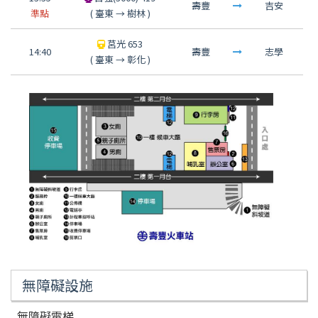
壽豐
吉安
準點
(
臺東
→
樹林
)
莒光 653
14:40
壽豐
志學
(
臺東
→
彰化
)
無障礙設施
無障礙電梯