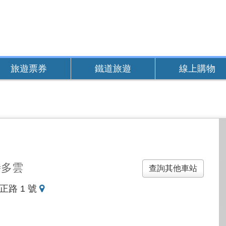
旅遊票券
鐵道旅遊
線上購物
時多雲
查詢其他車站
地
正路 1 號
圖