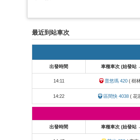
最近到站車次
即
時
列
出發時間
車種車次 (始發站 
車
動
14:11
普悠瑪 420
(
樹
態
14:22
區間快 4038
(
花
即
時
列
出發時間
車種車次 (始發站 
車
動