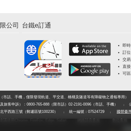
限公司
台鐵e訂通
即時
訂位
交易
直接
可區
33（市話、手機，僅限發現軌道、平交道、橋樑及隧道等有障礙物之通報專用）
申訴）：0800-765-888（限市話）02-2191-0096（市話、手機）
平西路三號（郵遞區號100230）
統一編號：07524729
國營臺
用Chrome, FireFox, Edge, Safari
網路語音客服
數位客服