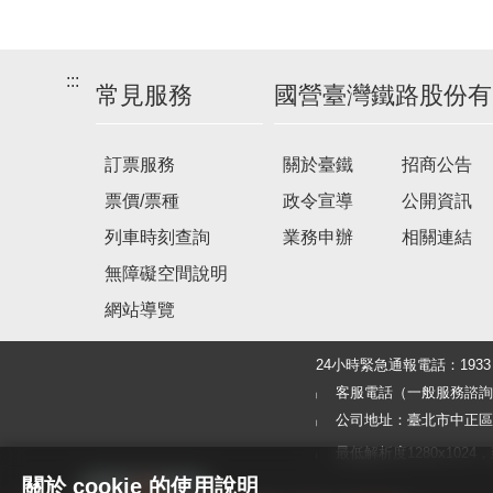
搭
乘
車
:::
常見服務
國營臺灣鐵路股份有
次
訂票服務
關於臺鐵
招商公告
票價/票種
政令宣導
公開資訊
列車時刻查詢
業務申辦
相關連結
無障礙空間說明
網站導覽
24小時緊急通報電話：19
客服電話（一般服務諮詢及旅客
公司地址：臺北市中正區北
最低解析度1280x1024，建議使
關於 cookie 的使用說明