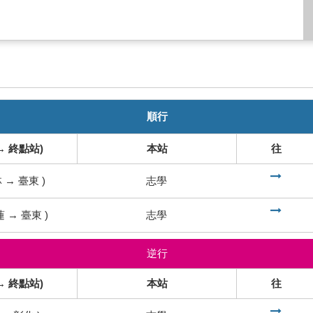
順行
→ 終點站)
本站
往
到
林
→
臺東
)
志學
到
蓮
→
臺東
)
志學
逆行
→ 終點站)
本站
往
到