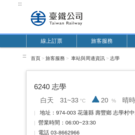
跳
:::
到
主
要
內
線上訂票
旅客服務
容
:::
首頁
旅客服務
車站與周邊資訊
志學
6240 志學
降雨率
白天
31~33
20
晴
地址：974-003 花蓮縣 壽豐鄉 志學村中
營業時間：06:00~23:30
電話 03-8662966