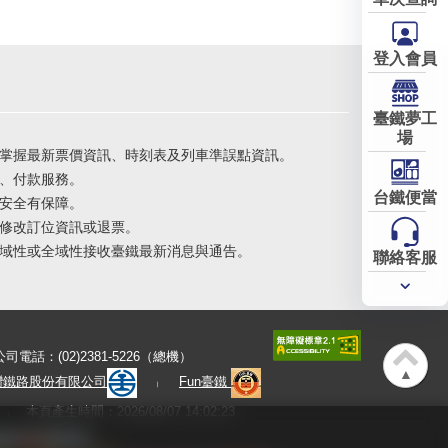
登入會員
臺鐵夢工
場
掌握最新票價資訊、時刻表及列車準誤點資訊。
、付款服務。
台鐵便當
安全有保障。
修改訂位資訊或退票。
域性或全域性接收臺鐵最新消息與通告。
聯絡客服
常用
服務
公司電話：(02)2381-5226（總機）
▲
灣鐵路股份有限公司
Fun臺鐵
本頁產生時間：2026/08/07 14:02:23