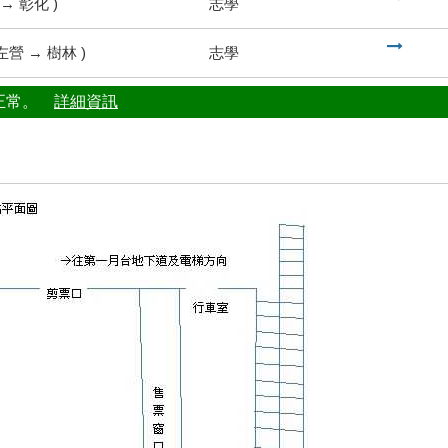
→
彰化
)
志學
到
左營
→
樹林
)
志學
行正常。
詳細資訊