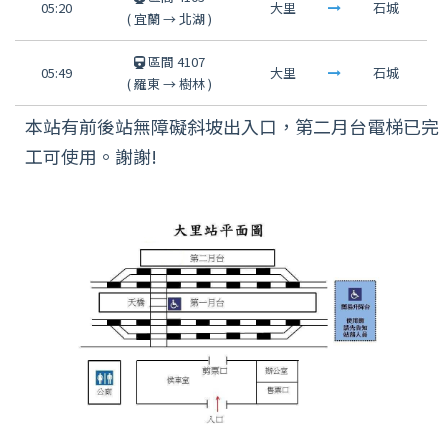
05:20
大里
石城
(
宜蘭
→
北湖
)
區間 4107
05:49
大里
石城
(
羅東
→
樹林
)
本站有前後站無障礙斜坡出入口，第二月台電梯已完
工可使用。謝謝!