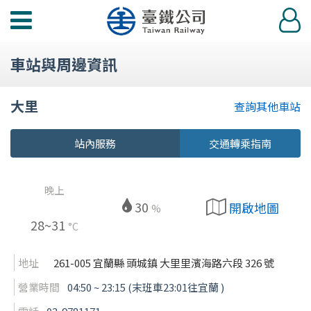
功
登
能
入
選
車站與周邊資訊
單
大里
查詢其他車站
站內服務
交通轉乘指南
晚上
30
開啟地圖
%
28~31
°C
地址
261-005 宜蘭縣 頭城鎮 大里里濱海路六段 326 號
營業時間
04:50 ~ 23:15 (末班車23:01往宜蘭 )