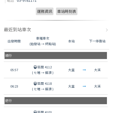
電話
03-9781171
運務資訊
車站時刻表
最近到站車次
車種車次
出發時間
本站
下一停靠站
(始發站 → 終點站)
順行
區間 4112
05:57
大里
大溪
(
七堵
→
蘇澳
)
區間 4118
06:23
大里
大溪
(
七堵
→
蘇澳
)
逆行
區間 4103