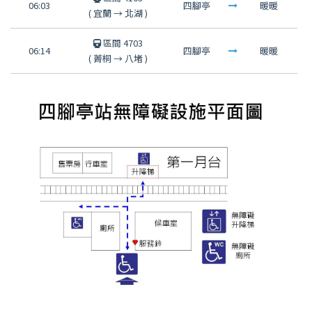
06:03
四腳亭
暖暖
(
宜蘭
→
北湖
)
區間 4703
06:14
四腳亭
暖暖
(
菁桐
→
八堵
)