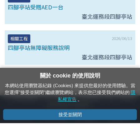
四腳亭站受贈AED一台
臺北運務段四腳亭站
2026/06/13
相關工程
四腳亭站無障礙服務說明
臺北運務段四腳亭站
關於 cookie 的使用說明
本網站使用瀏覽器紀錄 (Cookies) 來提供您最好的使用體驗。當
您選擇"接受並關閉"繼續瀏覽網站，表示您已接受我們網站的
隱
24小時緊急通報電話：1933（市話、手機，僅限發現軌道、平交道、橋樑及隧
私權宣告
。
道等有障礙物之通報專用）
接受並關閉
隱私權宣告
資通安全政策
著作權聲明
電腦版官網
國營臺灣鐵路股份有限公司 © 版權所有
本頁產生時間：
2026/08/10 00:21:17