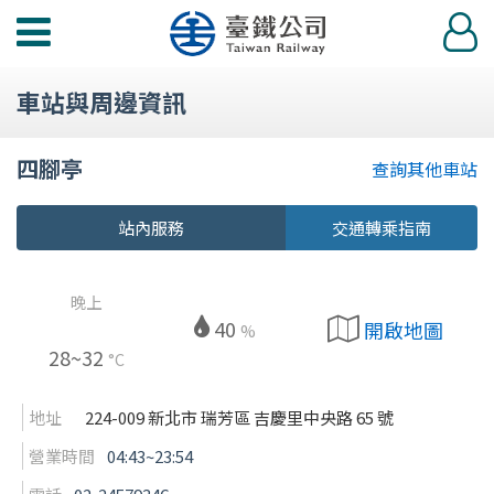
功
登
能
入
選
車站與周邊資訊
單
四腳亭
查詢其他車站
站內服務
交通轉乘指南
晚上
40
開啟地圖
%
28~32
°C
地址
224-009 新北市 瑞芳區 吉慶里中央路 65 號
營業時間
04:43~23:54