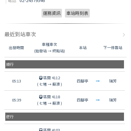
電話
02-24579346
運務資訊
車站時刻表
最近到站車次
車種車次
出發時間
本站
下一停靠站
(始發站 → 終點站)
順行
區間 4112
05:13
四腳亭
瑞芳
(
七堵
→
蘇澳
)
區間 4118
05:39
四腳亭
瑞芳
(
七堵
→
蘇澳
)
逆行
區間 4103