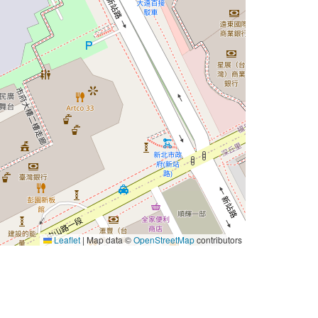
Leaflet
|
Map data ©
OpenStreetMap
contributors