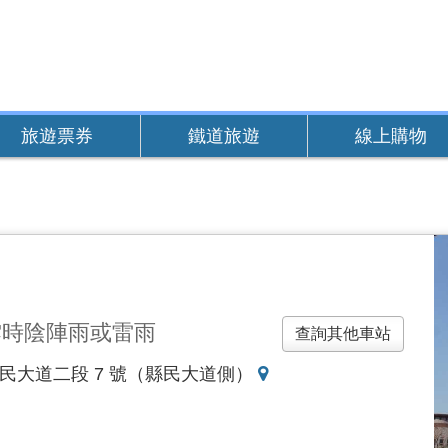
旅遊票券
鐵道旅遊
線上購物
雲時陰陣雨或雷雨
查詢其他車站
地
里縣民大道二段 7 號（縣民大道側）
圖