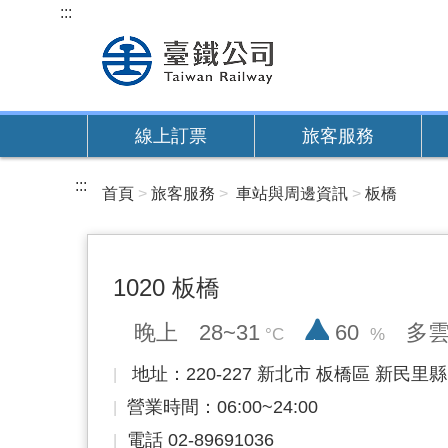
跳
:::
到
主
要
內
線上訂票
旅客服務
容
:::
首頁
旅客服務
車站與周邊資訊
板橋
1020 板橋
降雨率
晚上
28~31
60
多
地址：220-227 新北市 板橋區 新民
營業時間：06:00~24:00
電話 02-89691036