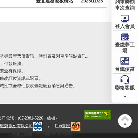
臺北運務段板橋站
2025/11/25
列車時刻
車次查詢
登入會員
臺鐵夢工
場
掌握最新票價資訊、時刻表及列車準誤點資訊。
、付款服務。
台鐵便當
安全有保障。
修改訂位資訊或退票。
域性或全域性接收臺鐵最新消息與通告。
聯絡客服
常用
服務
公司電話：(02)2381-5226（總機）
▲
灣鐵路股份有限公司
Fun臺鐵
本頁產生時間：2026/08/07 20:59:36