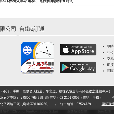
5年8月板橋火車站電梯、電扶梯維護保養時間
限公司
台鐵e訂通
即時
訂位
交易
直接
可區
33（市話、手機，僅限發現軌道、平交道、橋樑及隧道等有障礙物之通報專用）
申訴）：0800-765-888（限市話）02-2191-0096（市話、手機）
平西路三號（郵遞區號100230）
統一編號：07524729
國營臺
用Chrome, FireFox, Edge, Safari
網路語音客服
數位客服