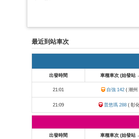
最近到站車次
即
時
列
出發時間
車種車次 (始發站 
車
動
21:01
自強 142
(
潮州
態
21:09
普悠瑪 288
(
彰
即
時
列
出發時間
車種車次 (始發站 