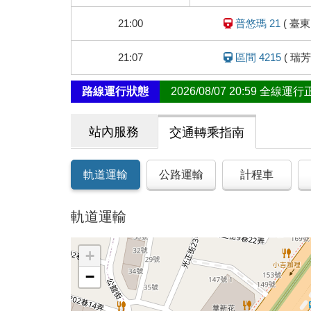
車
動
21:00
普悠瑪 21
(
臺東
態
21:07
區間 4215
(
瑞芳
路線運行狀態
2026/08/07 20:59 全線運
站內服務
交通轉乘指南
軌道運輸
公路運輸
計程車
軌道運輸
+
−