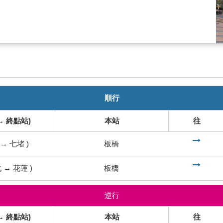
順行
→ 終點站)
本站
往
到
→
七堵
)
板橋
到
化
→
花蓮
)
板橋
逆行
→ 終點站)
本站
往