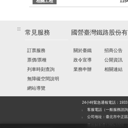
車
相關工程
11
次
:::
常見服務
國營臺灣鐵路股份有
訂票服務
關於臺鐵
招商公告
票價/票種
政令宣導
公開資訊
列車時刻查詢
業務申辦
相關連結
無障礙空間說明
網站導覽
24小時緊急通報電話：19
客服電話（一般服務諮詢及旅客
公司地址：臺北市中正區北
最低解析度1280x1024，建議使