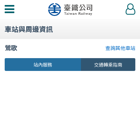
功
登
能
入
選
車站與周邊資訊
單
鶯歌
查詢其他車站
站內服務
交通轉乘指南