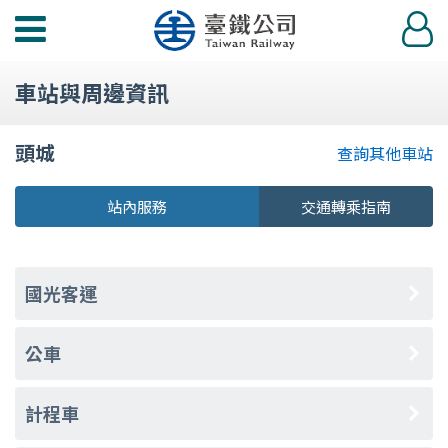
功
登
能
入
選
車站與周邊資訊
單
頭城
查詢其他車站
站內服務
交通轉乘指南
國光客運
公車
計程車