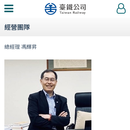
功
登
能
入
選
經營團隊
單
總經理 馮輝昇