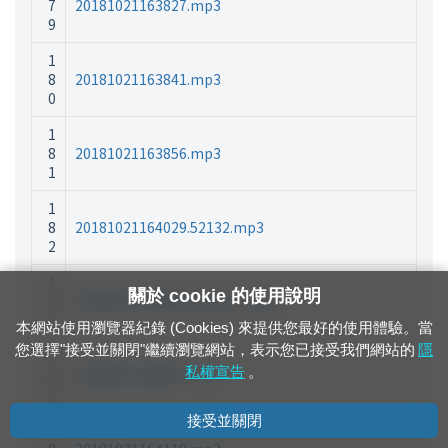
7
20181021163827.mp3
9
1
8
20181021163841.mp3
0
1
8
20181021163856.mp3
1
1
8
20181021164029.52132.mp3
2
1
關於 cookie 的使用說明
8
20181021164029.52132_1.mp3
3
本網站使用瀏覽器紀錄 (Cookies) 來提供您最好的使用體驗。當
您選擇"接受並關閉"繼續瀏覽網站，表示您已接受我們網站的
隱
1
私權宣告
。
8
20181021164057.mp3
4
接受並關閉
1