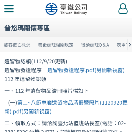
功
登
能
入
選
普悠瑪關懷專區
單
旅客傷亡概況
善後處理相關規定
後續處理Q＆A
表單下
遺留物認領(112/9/20更新)
遺留物發還程序
遺留物發還程序.pdf(另開新視窗)
112 年遺留物認領
一、112 年遺留物品清冊照片檔如下
(一)
第二~八節車廂遺留物品清冊暨照片(1120920更
新).pdf(另開新視窗)
二、領取方式：請洽詢臺北站值班站長室(電話：02-
23815226 分機 2477)，並請攜帶身份證明等文件。