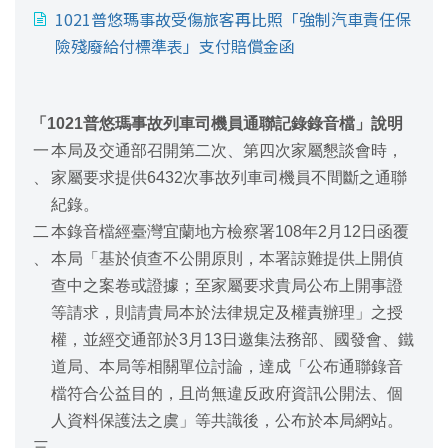
1021普悠瑪事故受傷旅客再比照「強制汽車責任保
險殘廢給付標準表」支付賠償金函
「1021普悠瑪事故列車司機員通聯記錄錄音檔」說明
一
本局及交通部召開第二次、第四次家屬懇談會時，
、
家屬要求提供6432次事故列車司機員不間斷之通聯
紀錄。
二
本錄音檔經臺灣宜蘭地方檢察署108年2月12日函覆
、
本局「基於偵查不公開原則，本署諒難提供上開偵
查中之案卷或證據；至家屬要求貴局公布上開事證
等請求，則請貴局本於法律規定及權責辦理」之授
權，並經交通部於3月13日邀集法務部、國發會、鐵
道局、本局等相關單位討論，達成「公布通聯錄音
檔符合公益目的，且尚無違反政府資訊公開法、個
人資料保護法之虞」等共識後，公布於本局網站。
三