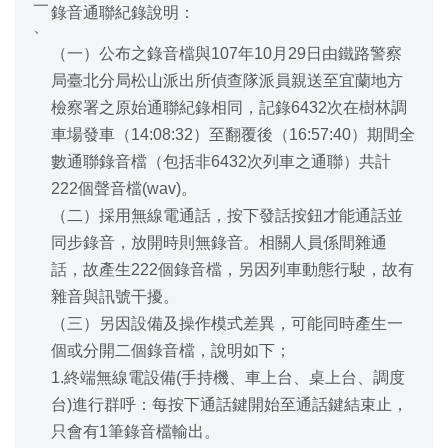
錄音通聯紀錄說明：
、
（一）公布之錄音檔與107年10月29日由鐵路警察
局臺北分局松山派出所偵查隊派員親送至宜蘭地方
檢察署之原始通聯紀錄相同，記錄6432次在樹林調
車場發車（14:08:32）至翻覆後（16:57:40）期間全
數通聯錄音檔（包括非6432次列車之通聯）共計
222個聲音檔(wav)。
（二）採用無線電通話，按下發話按鈕才能通話並
同步錄音，放開時則無錄音。相關人員係間雜通
話，故產生222個錄音檔，另因列車動態行駛，故有
雜音與訊號干擾。
（三）另因設備及操作模式差異，可能同時產生一
個或分開二個錄音檔，說明如下；
1.終端無線電設備(手持機、車上台、桌上台、調度
台)進行群呼：每按下通話鍵開始至通話鍵結束止，
只會有1筆錄音檔輸出。