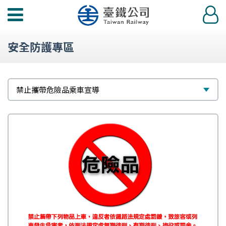
功
登
能
入
選
安全防護專區
單
選
禁止攜帶危險品乘車宣導
擇