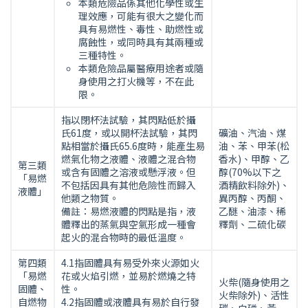
本類危險品係其他化學性或生
理效應，可能有很大之變化而
具有易燃性、毒性、助燃性或
腐蝕性，或同時具有其兩種或
三種特性。
本類危險品屬醫療用途者或隨
身使用之打火機等，不在此
限。
指以閉杯法試驗，其閃點低於攝
氏61度，或以開杯法試驗，其閃
礦油、汽油、煤
點相當於攝氏65.6度時，能產生易
油、苯、甲苯(松
燃氣化物之液體、液體之混合物
香水)、甲醇、乙
第三類
或含有固體之溶液或懸浮液。但
醇(70%以下之
「易燃
不包括因具有其他危險性而歸入
酒精飲料除外)、
液體」
他類之物質。
異丙醇、丙酮、
備註：易燃液體的閃點是指，液
乙醚、油漆、稀
體釋出的蒸氣與空氣形成一種會
釋劑、二硫化碳
起火的混合物時的最低溫度。
第四類
4.1指固體具有易受外來火源如火
「易燃
花或火焰引燃，並易於燃燒之特
火柴(隨身使用之
固體、
性。
火柴除外)、活性
自燃物
4.2指固體或液體具有易於自行發