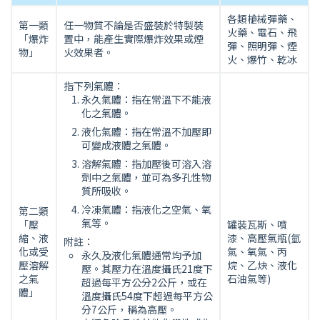
各類槍械彈藥、
第一類
任一物質不論是否盛裝於特製裝
火藥、電石、飛
「爆炸
置中，能產生實際爆炸效果或煙
彈、照明彈、煙
物」
火效果者。
火、爆竹、乾冰
指下列氣體：
永久氣體：指在常溫下不能液
化之氣體。
液化氣體：指在常溫不加壓即
可變成液體之氣體。
溶解氣體：指加壓後可溶入溶
劑中之氣體，並可為多孔性物
質所吸收。
冷凍氣體：指液化之空氣、氧
第二類
氣等。
「壓
罐裝瓦斯、噴
縮、液
漆、高壓氣瓶(氫
附註：
化或受
氣、氧氣、丙
永久及液化氣體通常均予加
壓溶解
烷、乙炔、液化
壓。其壓力在溫度攝氏21度下
之氣
石油氣等)
超過每平方公分2公斤，或在
體」
溫度攝氏54度下超過每平方公
分7公斤，稱為高壓。