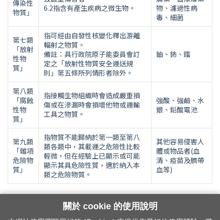
傳染性
6.2指含有產生疾病之微生物。
物、濾過性病
物質」
毒、細菌
指可經由自發性核變化釋出游離
第七類
輻射之物質。
「放射
備註：具行政院原子能委員會訂
鈾、鈽、鐳
性物
定之「放射性物質安全運送規
質」
則」第五條所列情形者除外。
第八類
指接觸生物組織時會造成嚴重損
「腐蝕
強酸、強鹼、水
傷或在滲漏時會損壞他物或運輸
性物
銀、鉛酸電池
工具之物質。
質」
指物質不能歸納於第一類至第八
第九類
其他容易侵害人
類各類中，其載運之危險性比較
「雜項
體或物品者(血
輕微，但在經驗上已顯示或可能
危險物
清、疫苗及臍帶
顯示其具危險性質，適於納入本
質」
血等)
類之危險物質。
關於 cookie 的使用說明