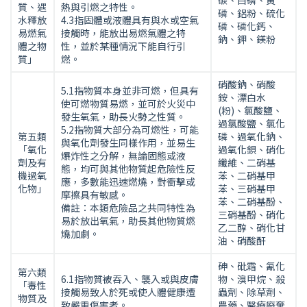
碳、白磷、黃
質、遇
熱與引燃之特性。
磷、鋁粉、硫化
水釋放
4.3指固體或液體具有與水或空氣
磷、磷化鈣、
易燃氣
接觸時，能放出易燃氣體之特
鈉、鉀、鎂粉
體之物
性，並於某種情況下能自行引
質」
燃。
硝酸鈉、硝酸
5.1指物質本身並非可燃，但具有
銨、漂白水
使可燃物質易燃，並可於火災中
(粉)、氯酸鹽、
發生氧氣，助長火勢之性質。
過氯酸鹽、氯化
5.2指物質大部分為可燃性，可能
第五類
磷、過氧化鈉、
與氧化劑發生同樣作用，並易生
「氧化
過氧化鋇、硝化
爆炸性之分解，無論固態或液
劑及有
纖維、二硝基
態，均可與其他物質起危險性反
機過氧
苯、二硝基甲
應，多數能迅速燃燒，對衝擊或
化物」
苯、三硝基甲
摩擦具有敏感。
苯、二硝基酚、
備註：本類危險品之共同特性為
三硝基酚、硝化
易於放出氧氣，助長其他物質燃
乙二醇、硝化甘
燒加劇。
油、硝酸酐
砷、砒霜、氰化
第六類
6.1指物質被吞入、襲入或與皮膚
物、溴甲烷、殺
「毒性
接觸易致人於死或使人體健康遭
蟲劑、除草劑、
物質及
致嚴重傷害者。
農藥、醫療廢棄