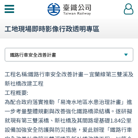
功
登
能
入
選
工地現場即時影像行政透明專區
單
選
鐵路行車安全改善計畫
擇
工程名稱:鐵路行車安全改善計畫－宜蘭線第三雙溪及
新社橋改建工程
工程概要:
為配合政府落實推動「易淹水地區水患治理計畫」進
一步考量整體規劃與改善強化鐵路橋梁結構。遂研擬
就現有第三雙溪橋、新社橋及其間路堤基礎1.84公里
設備加強安全防護與防災措施，爰此辦理「鐵路行車