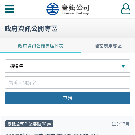
功
登
能
入
選
政府資訊公開專區
單
政府資訊公開專區列表
檔案應用專區
請
選
請選擇
選
擇
請
擇
輸
查詢
入
關
鍵
臺鐵公司作業要點/程序
113年7月
字