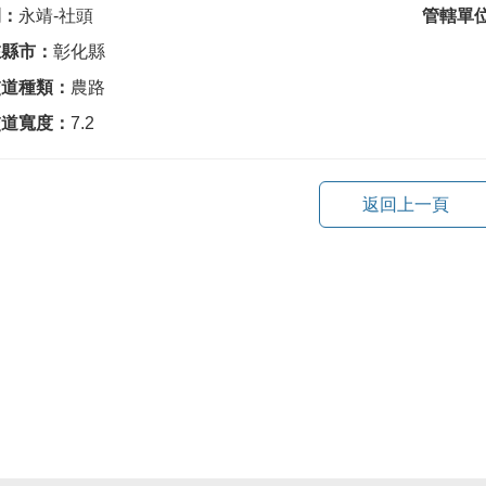
間：
永靖-社頭
管轄單
在縣市：
彰化縣
交道種類：
農路
交道寬度：
7.2
返回上一頁