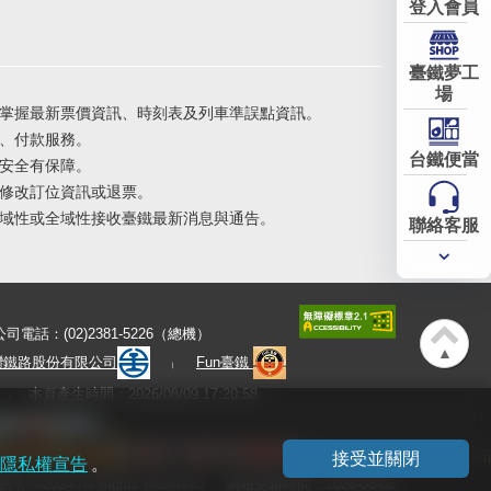
登入會員
臺鐵夢工
場
掌握最新票價資訊、時刻表及列車準誤點資訊。
、付款服務。
台鐵便當
安全有保障。
修改訂位資訊或退票。
域性或全域性接收臺鐵最新消息與通告。
聯絡客服
常用
服務
公司電話：(02)2381-5226（總機）
▲
灣鐵路股份有限公司
Fun臺鐵
本頁產生時間：2026/08/09 17:20:58
接受並關閉
隱私權宣告
。
有 ©2024 All Rights Reserved
網站更新時間：2026-08-06