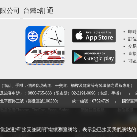
限公司
台鐵e訂通
即時
訂位
交易
直接
可區
33（市話、手機，僅限發現軌道、平交道、橋樑及隧道等有障礙物之通報專用）
申訴）：0800-765-888（限市話）02-2191-0096（市話、手機）
平西路三號（郵遞區號100230）
統一編號：07524729
國營臺
用Chrome, FireFox, Edge, Safari
網路語音客服
數位客服
體驗。當您選擇"接受並關閉"繼續瀏覽網站，表示您已接受我們網站的
告
行動版官網
國營臺灣鐵路股份有限公司
版權所