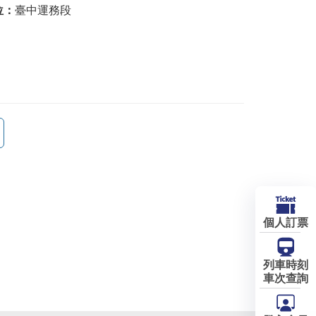
位：
臺中運務段
個人訂票
列車時刻
車次查詢