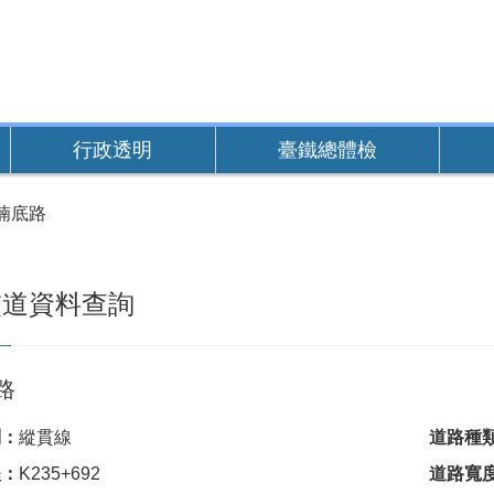
行政透明
臺鐵總體檢
湳底路
交道資料查詢
路
別：
縱貫線
道路種
程：
K235+692
道路寬