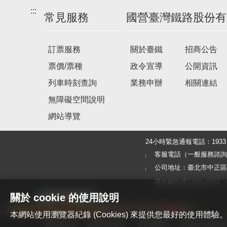
:::
常見服務
國營臺灣鐵路股份有
訂票服務
關於臺鐵
招商公告
票價/票種
政令宣導
公開資訊
列車時刻查詢
業務申辦
相關連結
無障礙空間說明
網站導覽
24小時緊急通報電話：19
客服電話（一般服務諮詢及旅客
公司地址：臺北市中正區北
最低解析度1280x1024，建議使
關於 cookie 的使用說明
本網站使用瀏覽器紀錄 (Cookies) 來提供您最好的使用
隱私權宣告
資通安全政策
著作權聲明
網站資料開放宣