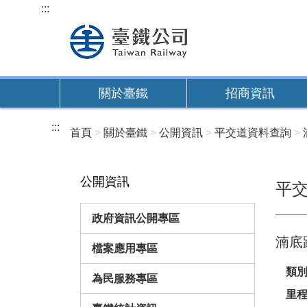
跳
:::
到
主
要
內
關於臺鐵
招商資訊
容
:::
首頁
關於臺鐵
公開資訊
平交道資料查詢
公開資訊
平
政府資訊公開專區
湳底
檔案應用專區
類
為民服務專區
里