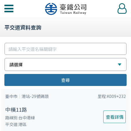
功
登
能
入
選
平交道資料查詢
單
請
輸
請
選
請選擇
入
選
擇
平
查尋
擇
交
臺中市
港站-29號碼頭
里程:K009+232
道
名
中橫11路
稱
查看詳情
路線別:台中港線
平交道:港區
關