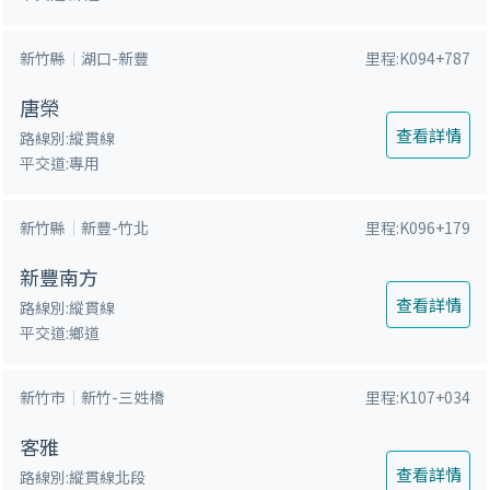
新竹縣
湖口-新豐
里程:K094+787
唐榮
查看詳情
路線別:縱貫線
平交道:專用
新竹縣
新豐-竹北
里程:K096+179
新豐南方
查看詳情
路線別:縱貫線
平交道:鄉道
新竹市
新竹-三姓橋
里程:K107+034
客雅
查看詳情
路線別:縱貫線北段