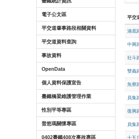
臺鐵統計資訊
電子公文區
平交
平交道肇事路段相關資料
湳底
平交道資料查詢
中興
事故資料
社斗
OpenData
雙義
個人資料保護宣告
魚寮
臺鐵橋梁維護管理作業
員集路
性別平等專區
復興
普悠瑪關懷專區
員集路
0402臺鐵408次事故專區
十五