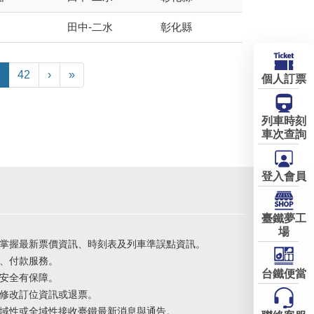
田中-二水
彰化縣
42
›
»
個人訂票
列車時刻
車次查詢
登入會員
臺鐵夢工
場
掌握最新票價資訊、時刻表及列車準誤點資訊。
、付款服務。
台鐵便當
安全有保障。
修改訂位資訊或退票。
域性或全域性接收臺鐵最新消息與通告。