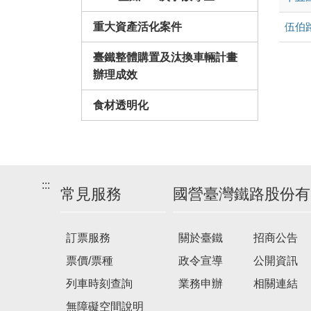
伍伯
重大資產活化案件
臺鐵整體購置及汰換車輛計畫
辦理成效
食材透明化
:::
常見服務
國營臺灣鐵路股份有
訂票服務
關於臺鐵
招商公告
票價/票種
政令宣導
公開資訊
列車時刻查詢
業務申辦
相關連結
無障礙空間說明