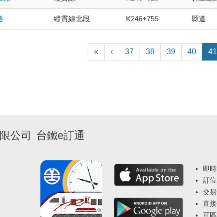
路
縱貫線北段
K246+755
縣道
«
‹
37
38
39
40
41
限公司
台鐵e訂通
即時
訂位
交易
直接
可區