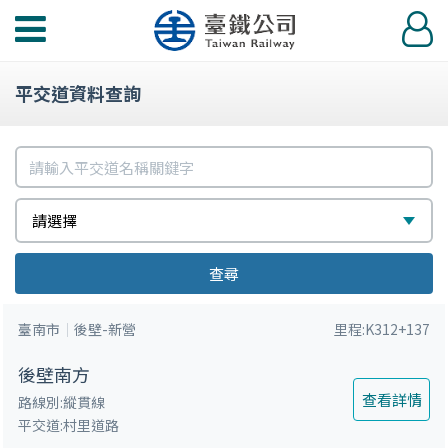
功
登
能
入
選
平交道資料查詢
單
請
輸
請
選
請選擇
入
選
擇
平
查尋
擇
交
臺南市
後壁-新營
里程:K312+137
道
名
後壁南方
稱
查看詳情
路線別:縱貫線
平交道:村里道路
關