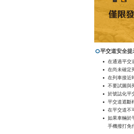
平交道安全提
在通過平交
在尚未確定
在列車接近
不要試圖與
於號誌化平
平交道遮斷
在平交道不
如果車輛於
手機撥打免