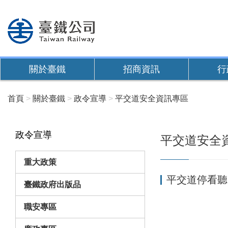
跳
到
主
要
內
關於臺鐵
招商資訊
行
容
首頁
關於臺鐵
政令宣導
平交道安全資訊專區
政令宣導
平交道安全
重大政策
平交道停看聽
臺鐵政府出版品
職安專區