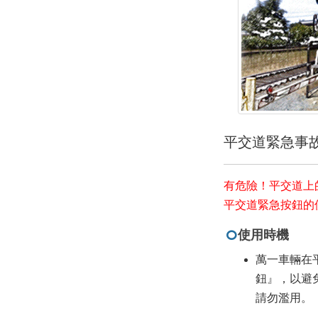
平交道緊急事
有危險！平交道上
平交道緊急按鈕的
使用時機
萬一車輛在
鈕』，以避
請勿濫用。