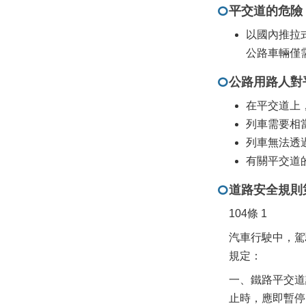
平交道的危險
以國內推拉
公路車輛僅
公路用路人對
在平交道上
列車需要相
列車無法透
有關平交道
道路安全規則第
104條 1
汽車行駛中，駕
規定：
一、鐵路平交道
止時，應即暫停