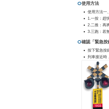
使用方法
使用方法一
1.一按：
2.二推：
3.三跑：
確認「緊急按
按下緊急按
列車接近時