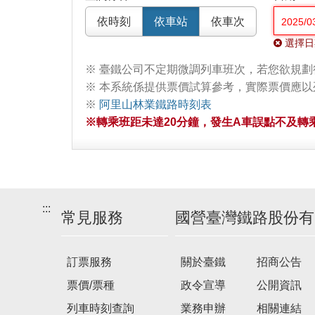
依時刻
依車站
依車次
選擇日
※ 臺鐵公司不定期微調列車班次，若您欲規
※ 本系統係提供票價試算參考，實際票價應
※
阿里山林業鐵路時刻表
※轉乘班距未達20分鐘，發生A車誤點不及轉乘
:::
常見服務
國營臺灣鐵路股份有
訂票服務
關於臺鐵
招商公告
票價/票種
政令宣導
公開資訊
列車時刻查詢
業務申辦
相關連結