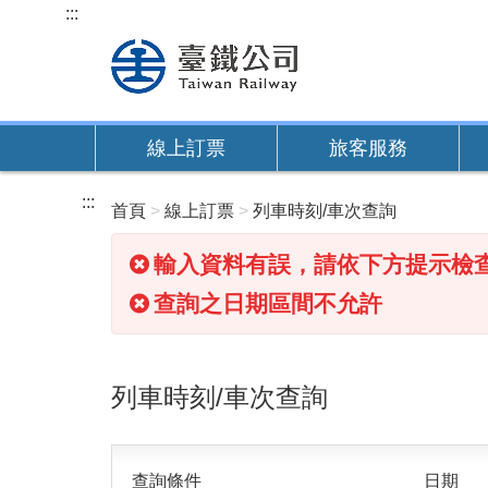
跳
:::
到
主
要
內
線上訂票
旅客服務
容
:::
首頁
線上訂票
列車時刻/車次查詢
輸入資料有誤，請依下方提示檢
查詢之日期區間不允許
列車時刻/車次查詢
查詢條件
日期