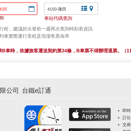
選擇日期
文字站點查詢
圖片站點查詢
期
車站代碼查詢
劃行程，建議於出發前一週再次查詢時刻表資訊
以列車實際運行里程及現場售票為準
B車時，依據旅客運送契約第34條，B車票不得辦理退票。（11
限公司
台鐵e訂通
即時
訂位
交易