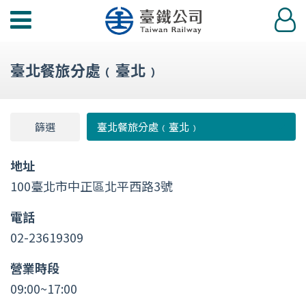
台
登
鐵
入
便
臺北餐旅分處﹙臺北﹚
當
功
能
篩選
篩
臺北餐旅分處﹙臺北﹚
選
選
單
地址
100臺北市中正區北平西路3號
電話
02-23619309
營業時段
09:00~17:00