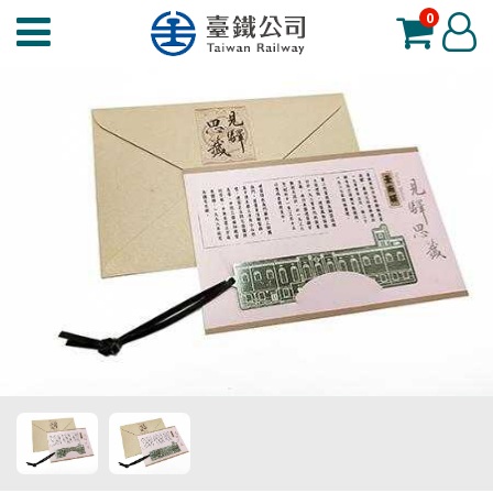
0
臺
登
鐵
入
夢
工
場
功
能
選
單