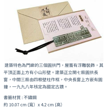
建築特色為門廊的三個圓拱門，屋簷有浮雕裝飾，其
平頂正面上方有小山形壁。建築正立開七扇圓拱長
窗，中間三扇由四根壁柱作框，中央長窗上方嵌有圓
鐘，一九九八年核定為國定古蹟。
書籤材質 : 不鏽鋼
約 10.07 cm (寬）x 4.2 cm (高）