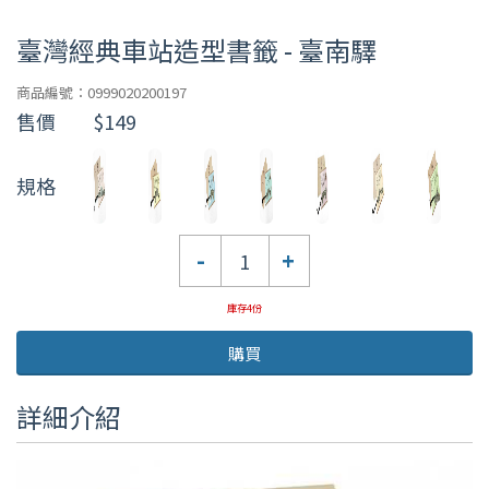
臺灣經典車站造型書籤 - 臺南驛
商品編號：0999020200197
售價
$149
規格
數
-
+
量
庫存4份
購買
詳細介紹